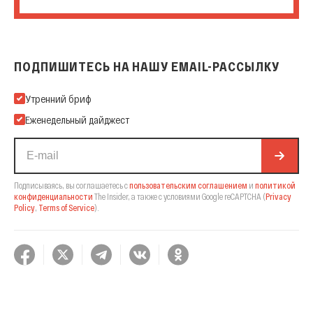
ПОДПИШИТЕСЬ НА НАШУ EMAIL-РАССЫЛКУ
Подпишитесь на нашу Email-рассылку
Утренний бриф
Еженедельный дайджест
Подписываясь, вы соглашаетесь с
пользовательским соглашением
и
политикой
конфиденциальности
The Insider,
а также с условиями Google reCAPTCHA
(
Privacy
Policy
,
Terms of Service
).