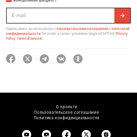
Подписываясь, вы соглашаетесь с
пользовательским соглашением
и
политикой
конфиденциальности
The Insider,
а также с условиями Google reCAPTCHA
(
Privacy
Policy
,
Terms of Service
).
О проекте
Пользовательское соглашение
Политика конфиденциальности