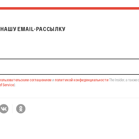
НАШУ EMAIL-РАССЫЛКУ
il-рассылку
пользовательским соглашением
и
политикой конфиденциальности
The Insider,
а также 
f Service
).