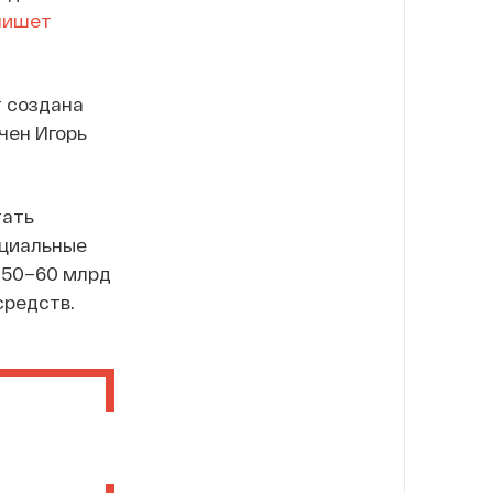
пишет
т создана
чен Игорь
тать
нциальные
 50–60 млрд
средств.