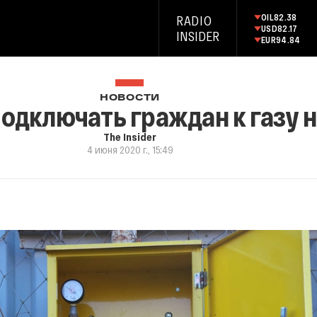
OIL
82.38
RADIO
USD
82.17
INSIDER
EUR
94.84
НОВОСТИ
одключать граждан к газу не
The Insider
4 июня 2020 г., 15:49