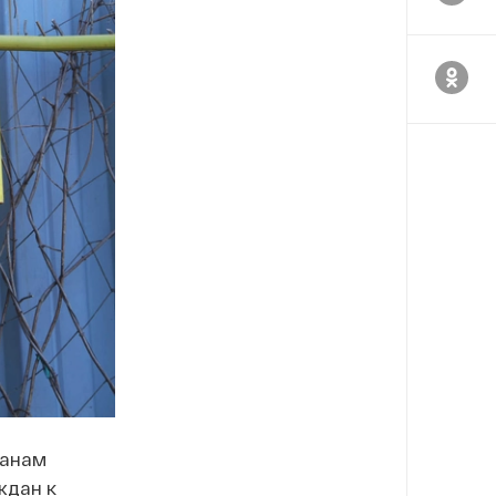
ганам
ждан к