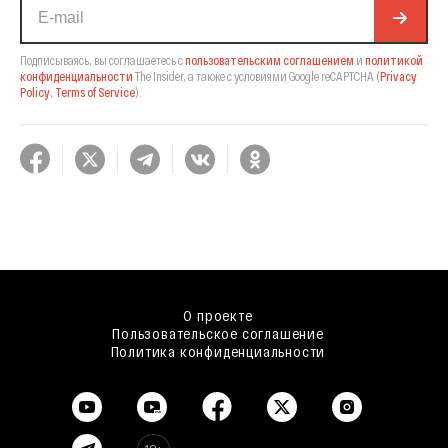
Подписываясь, вы соглашаетесь с
пользовательским соглашением
и
политикой
конфиденциальности
The Insider,
а также с условиями Google reCAPTCHA
(
Privacy
Policy
,
Terms of Service
).
О проекте
Пользовательское соглашение
Политика конфиденциальности