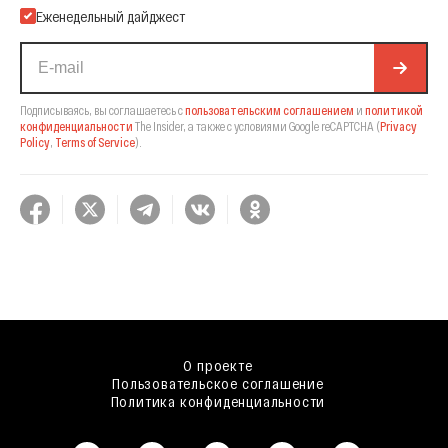
Еженедельный дайджест
Подписываясь, вы соглашаетесь с
пользовательским соглашением
и
политикой
конфиденциальности
The Insider,
а также с условиями Google reCAPTCHA
(
Privacy
Policy
,
Terms of Service
).
О проекте
Пользовательское соглашение
Политика конфиденциальности