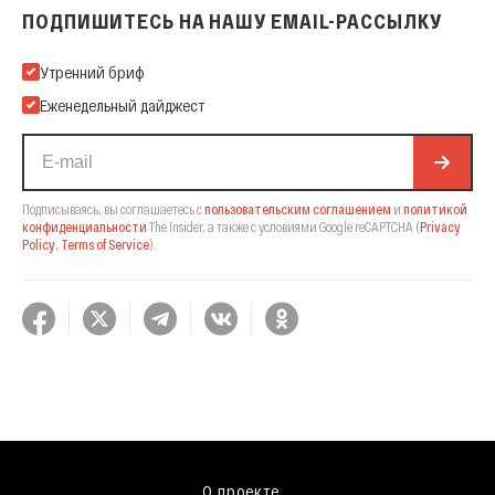
ПОДПИШИТЕСЬ НА НАШУ EMAIL-РАССЫЛКУ
Подпишитесь на нашу Email-рассылку
Утренний бриф
Еженедельный дайджест
Подписываясь, вы соглашаетесь с
пользовательским соглашением
и
политикой
конфиденциальности
The Insider,
а также с условиями Google reCAPTCHA
(
Privacy
Policy
,
Terms of Service
).
О проекте