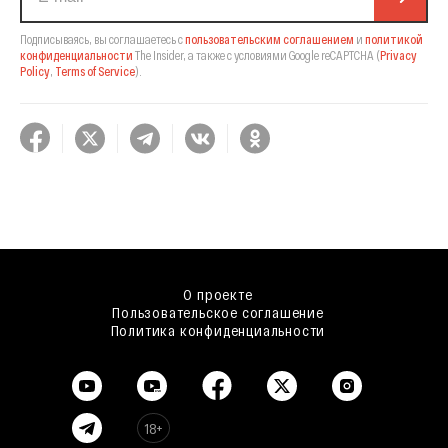
Подписываясь, вы соглашаетесь с
пользовательским соглашением
и
политикой
конфиденциальности
The Insider,
а также с условиями Google reCAPTCHA
(
Privacy
Policy
,
Terms of Service
).
О проекте
Пользовательское соглашение
Политика конфиденциальности
18+