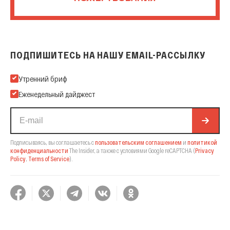
ПОДПИШИТЕСЬ НА НАШУ EMAIL-РАССЫЛКУ
Подпишитесь на нашу Email-рассылку
Утренний бриф
Еженедельный дайджест
Подписываясь, вы соглашаетесь с
пользовательским соглашением
и
политикой
конфиденциальности
The Insider,
а также с условиями Google reCAPTCHA
(
Privacy
Policy
,
Terms of Service
).