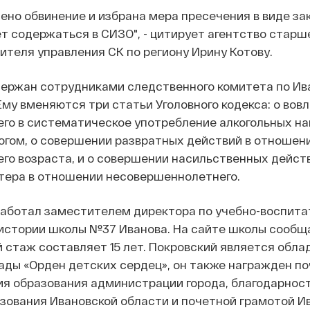
ено обвинение и избрана мера пресечения в виде з
ет содержаться в СИЗО", - цитирует агентство старш
теля управления СК по региону Ирину Котову.
держан сотрудниками следственного комитета по Ив
 Ему вменяются три статьи Уголовного кодекса: о вов
го в систематическое употребление алкогольных на
гом, о совершении развратных действий в отношени
его возраста, и о совершении насильственных дейст
ктера в отношении несовершеннолетнего.
работал заместителем директора по учебно-воспита
истории школы №37 Иванова. На сайте школы сообща
 стаж составляет 15 лет. Покровский является обл
ды «Орден детских сердец», он также награжден п
ия образования администрации города, благодарнос
зования Ивановской области и почетной грамотой И