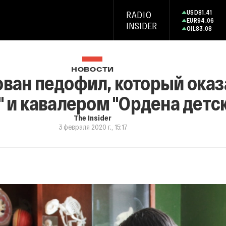
USD
81.41
RADIO
EUR
94.06
INSIDER
OIL
83.08
НОВОСТИ
ован педофил, который ока
" и кавалером "Ордена детс
The Insider
3 февраля 2020 г., 15:17