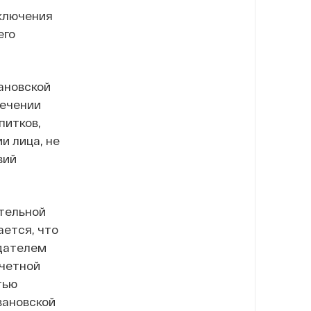
аключения
его
ановской
лечении
питков,
и лица, не
вий
тельной
ется, что
адателем
очетной
тью
вановской