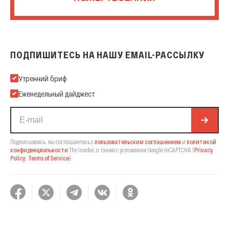
ПОДПИШИТЕСЬ НА НАШУ EMAIL-РАССЫЛКУ
Подпишитесь на нашу Email-рассылку
Утренний бриф
Еженедельный дайджест
Подписываясь, вы соглашаетесь с
пользовательским соглашением
и
политикой
конфиденциальности
The Insider,
а также с условиями Google reCAPTCHA
(
Privacy
Policy
,
Terms of Service
).