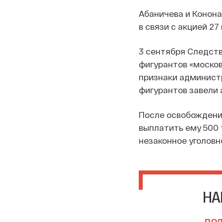
Абаничева и Конона
в связи с акцией 27
3 сентября Следств
фигурантов «москов
признаки админист
фигурантов завели
После освобождения
выплатить ему 500 
незаконное уголовн
НА