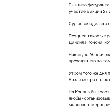
Бывшего фигуранта 
участие в акции 27
Суд освободил его 
Позднее такое же 
Даниила Конона, ко
Накануне Абаничев
проходящего по том
Утром того же дня 
Возле метро его ос
На Конона был соста
якобы «организовы
массового мероприя