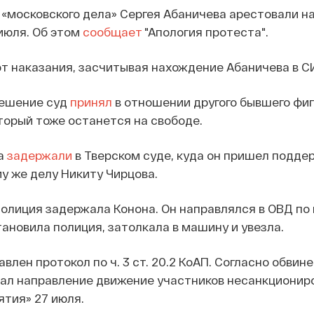
«московского дела» Сергея Абаничева арестовали на 
 июля. Об этом
сообщает
"Апология протеста".
от наказания, засчитывая нахождение Абаничева в С
решение суд
принял
в отношении другого бывшего фи
торый тоже останется на свободе.
а
задержали
в Тверском суде, куда он пришел подде
у же делу Никиту Чирцова.
полиция задержала Конона. Он направлялся в ОВД по 
тановила полиция, затолкала в машину и увезла.
влен протокол по ч. 3 ст. 20.2 КоАП. Согласно обвине
вал направление движение участников несанкционир
тия» 27 июля.