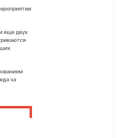
мероприятии
и еще двух
атриваются
вших
бованием
еда за