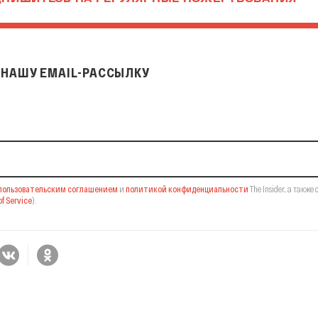
ПИШИТЕСЬ НА РЕГУЛЯРНЫЕ ПОЖЕРТВОВАНИЯ
НАШУ EMAIL-РАССЫЛКУ
il-рассылку
пользовательским соглашением
и
политикой конфиденциальности
The Insider,
а также 
f Service
).