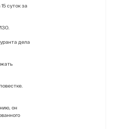
15 суток за
ИЗО.
гуранта дела
ржать
повестке.
нию, он
ованного