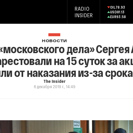
OIL
78.93
RADIO
USD
81.13
INSIDER
EUR
93.58
НОВОСТИ
«московского дела» Сергея 
рестовали на 15 суток за ак
ли от наказания из-за срока
The Insider
6 декабря 2019 г., 14:49