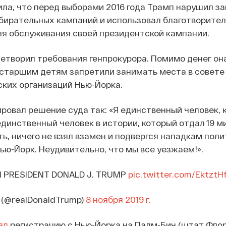
ила, что перед выборами 2016 года Трамп нарушил за
бирательных кампаний и использовал благотворите
ля обслуживания своей президентской кампании.
етворил требования генпрокурора. Помимо денег он
 старшим детям запретили занимать места в совете
ких организаций Нью-Йорка.
овал решение суда так: «Я единственный человек, к
 единственный человек в истории, который отдал 19 м
ь, ничего не взял взамен и подвергся нападкам пол
ью-Йорк. Неудивительно, что мы все уезжаем!».
 PRESIDENT DONALD J. TRUMP
pic.twitter.com/EktztH
p (@realDonaldTrump)
8 ноября 2019 г.
ял
регистрацию с Нью-Йорка на Палм-Бич (штат Флор