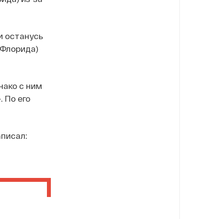
и останусь
 Флорида)
нако с ним
 По его
аписал: