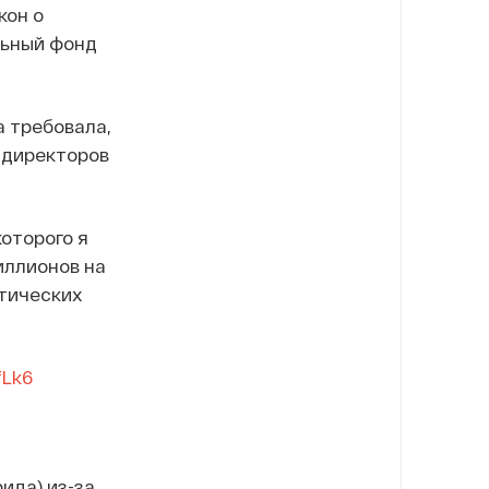
кон о
льный фонд
а требовала,
 директоров
оторого я
иллионов на
итических
fLk6
ида) из-за