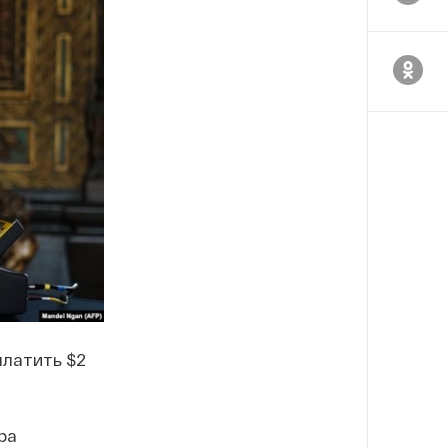
платить $2
ра