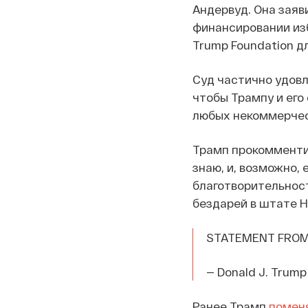
Андервуд. Она заяв
финансировании из
Trump Foundation д
Суд частично удовл
чтобы Трампу и его
любых некоммерчес
Трамп прокомментир
знаю, и, возможно,
благотворительност
бездарей в штате Н
STATEMENT FROM
— Donald J. Trum
Ранее Трамп
помен