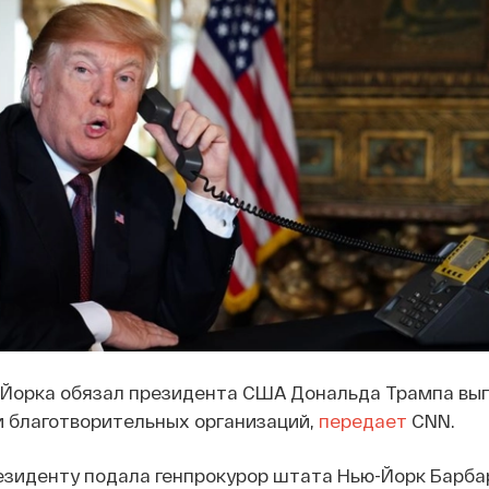
-Йорка обязал президента США Дональда Трампа вы
и благотворительных организаций,
передает
CNN.
президенту подала генпрокурор штата Нью-Йорк Барба