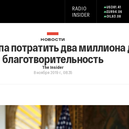
USD
81.41
RADIO
EUR
94.06
INSIDER
OIL
83.08
НОВОСТИ
па потратить два миллиона 
благотворительность
The Insider
8 ноября 2019 г., 08:35