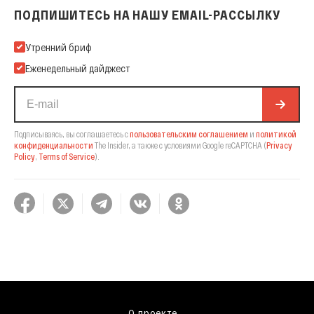
ПОДПИШИТЕСЬ НА НАШУ EMAIL-РАССЫЛКУ
Подпишитесь на нашу Email-рассылку
Утренний бриф
Еженедельный дайджест
Подписываясь, вы соглашаетесь с
пользовательским соглашением
и
политикой
конфиденциальности
The Insider,
а также с условиями Google reCAPTCHA
(
Privacy
Policy
,
Terms of Service
).
О проекте