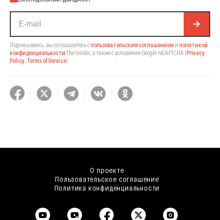
Подписываясь, вы соглашаетесь с
пользовательским соглашением
и
политикой
конфиденциальности
The Insider,
а также с условиями Google reCAPTCHA
(
Privacy
Policy
,
Terms of Service
).
О проекте
Пользовательское соглашение
Политика конфиденциальности