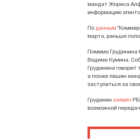
мандат Жореса Алфе
информацию агентст
По
данным
"Коммерс
марта, раньше поло
Помимо Грудинина 
Вадима Кумина. Соб
Грудинина говорит 
а позже лишен ман
заступиться за сво
Грудинин
заявил
РБК
возможной передач