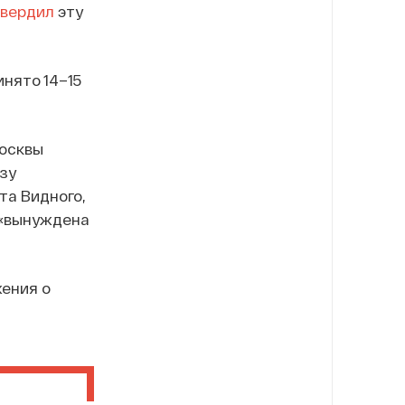
вердил
эту
нято 14–15
осквы
зу
та Видного,
 «вынуждена
жения о