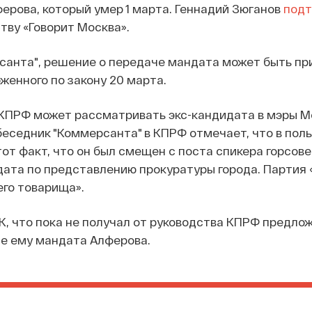
рова, который умер 1 марта. Геннадий Зюганов
подт
ву «Говорит Москва».
анта", решение о передаче мандата может быть при
женного по закону 20 марта.
КПРФ может рассматривать экс-кандидата в мэры М
еседник "Коммерсанта" в КПРФ отмечает, что в поль
тот факт, что он был смещен с поста спикера горсове
дата по представлению прокуратуры города. Партия
его товарища».
, что пока не получал от руководства КПРФ предло
е ему мандата Алферова.