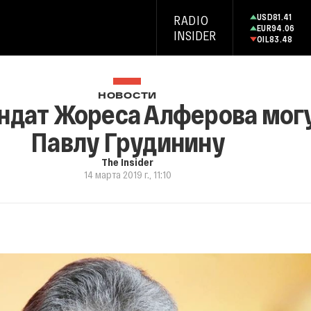
USD
81.41
RADIO
EUR
94.06
INSIDER
OIL
83.48
НОВОСТИ
ндат Жореса Алферова мог
Павлу Грудинину
The Insider
14 марта 2019 г., 11:10