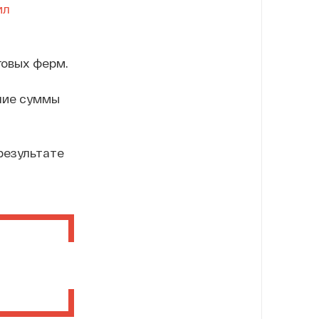
ил
говых ферм.
шие суммы
 результате