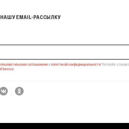
НАШУ EMAIL-РАССЫЛКУ
il-рассылку
пользовательским соглашением
и
политикой конфиденциальности
The Insider,
а также 
f Service
).