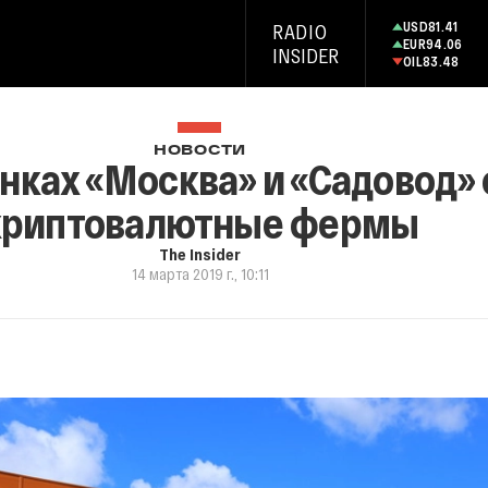
USD
81.41
RADIO
EUR
94.06
INSIDER
OIL
83.48
НОВОСТИ
нках «Москва» и «Садовод»
криптовалютные фермы
The Insider
14 марта 2019 г., 10:11