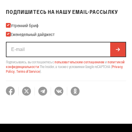
ПОДПИШИТЕСЬ НА НАШУ EMAIL-РАССЫЛКУ
Подпишитесь на нашу Email-рассылку
Утренний бриф
Еженедельный дайджест
Подписываясь, вы соглашаетесь с
пользовательским соглашением
и
политикой
конфиденциальности
The Insider,
а также с условиями Google reCAPTCHA
(
Privacy
Policy
,
Terms of Service
).