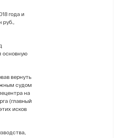
18 года и
 руб.,
д
л основную
овав вернуть
ражным судом
лецентра на
рга (главный
этих исков
изводства,