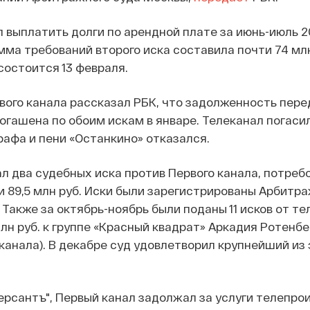
 выплатить долги по арендной плате за июнь-июль 20
мма требований второго иска составила почти 74 млн
состоится 13 февраля.
ого канала рассказал РБК, что задолженность пере
огашена по обоим искам в январе. Телеканал погаси
рафа и пени «Останкино» отказался.
л два судебных иска против Первого канала, потреб
 и 89,5 млн руб. Иски были зарегистрированы Арбит
 Также за октябрь-ноябрь были поданы 11 исков от те
лн руб. к группе «Красный квадрат» Аркадия Ротенбе
канала). В декабре суд удовлетворил крупнейший из 
рсантъ", Первый канал задолжал за услуги телепро