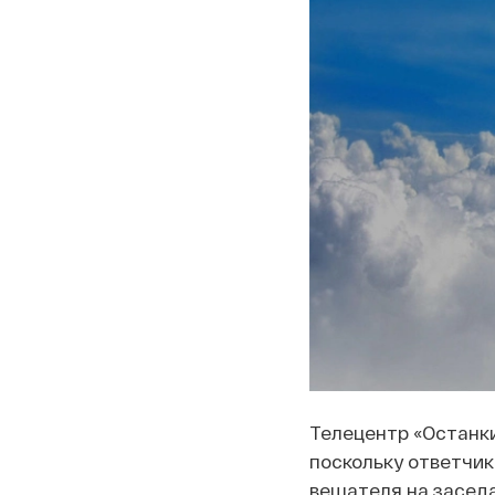
Телецентр «Останкин
поскольку ответчик
вещателя на засед