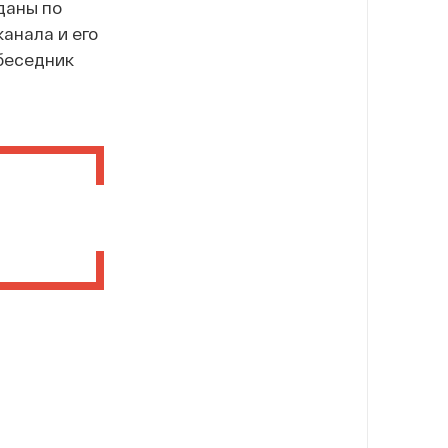
даны по
анала и его
беседник