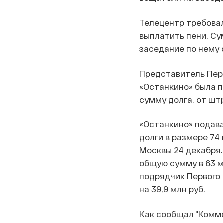
Телецентр требовал
выплатить пени. Су
заседание по нему 
Представитель Перв
«Останкино» была п
сумму долга, от шт
«Останкино» подава
долги в размере 74
Москвы 24 декабря.
общую сумму в 63 м
подрядчик Первого 
на 39,9 млн руб.
Как сообщал "Комме