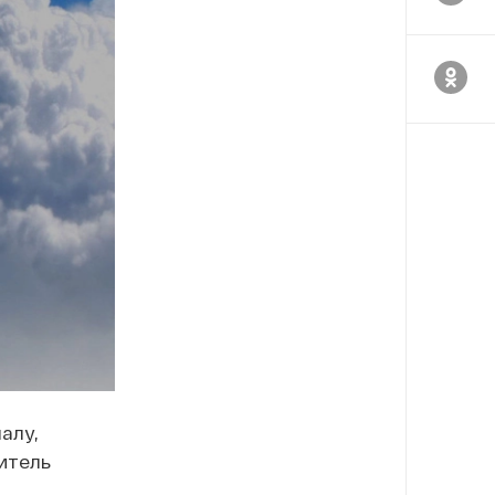
алу,
итель