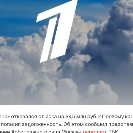
о» отказался от иска на 89,5 млн руб. к Первому кан
 погасил задолженность. Об этом сообщил представ
ании Арбитражного суда Москвы,
передает
РБК.