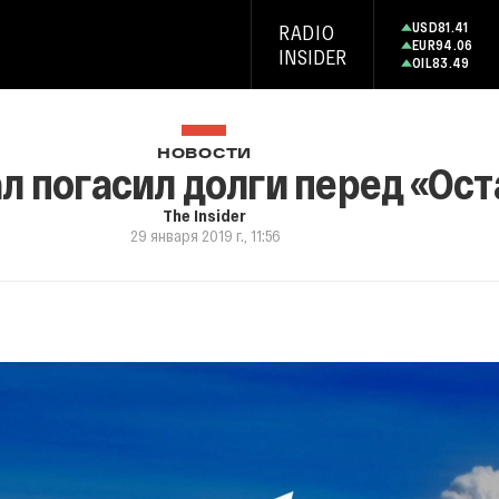
USD
81.41
RADIO
EUR
94.06
INSIDER
OIL
83.49
НОВОСТИ
л погасил долги перед «Ос
The Insider
29 января 2019 г., 11:56