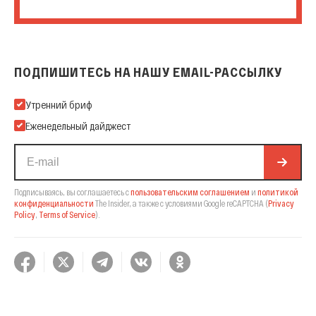
ПОДПИШИТЕСЬ НА НАШУ EMAIL-РАССЫЛКУ
Подпишитесь на нашу Email-рассылку
Утренний бриф
Еженедельный дайджест
Подписываясь, вы соглашаетесь с
пользовательским соглашением
и
политикой
конфиденциальности
The Insider,
а также с условиями Google reCAPTCHA
(
Privacy
Policy
,
Terms of Service
).