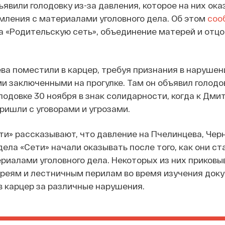
ъявили голодовку из-за давления, которое на них ока
мления с материалами уголовного дела. Об этом
соо
а «Родительскую сеть», объединение матерей и отцо
ва поместили в карцер, требуя признания в нарушен
ми заключенными на прогулке. Там он объявил голодо
лодовке 30 ноября в знак солидарности, когда к Дми
ришли с уговорами и угрозами.
ти» рассказывают, что давление на Пчелинцева, Чер
дела «Сети» начали оказывать после того, как они ст
риалами уголовного дела. Некоторых из них приковы
реям и лестничным перилам во время изучения доку
в карцер за различные нарушения.