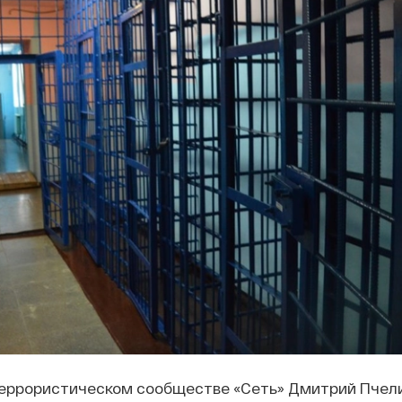
террористическом сообществе «
Сеть
» Дмитрий Пчел