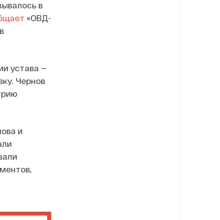
зывалось в
бщает
«ОВД-
в
ии устава —
вку. Чернов
трию
нова и
али
вали
ментов,