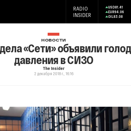
USD
81.41
RADIO
EUR
94.06
INSIDER
OIL
83.08
НОВОСТИ
дела «Сети» объявили голод
давления в СИЗО
The Insider
2 декабря 2018 г., 16:16