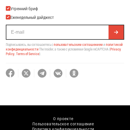
Подпишитесь на нашу Email-рассылку
Утренний бриф
Еженедельный дайджест
Подписываясь, вы соглашаетесь с
пользовательским соглашением
и
политикой
конфиденциальности
The Insider,
а также с условиями Google reCAPTCHA
(
Privacy
Policy
,
Terms of Service
).
О проекте
Пользовательское соглашение
Политика конфиденциальности