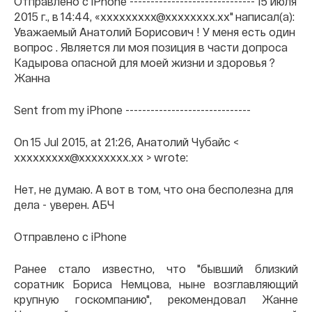
Отправлено с iPhone ------------------------------ 15 июля
2015 г., в 14:44, «xxxxxxxxx@xxxxxxxx.xx" написал(а):
Уважаемый Анатолий Борисович ! У меня есть один
вопрос . Является ли моя позиция в части допроса
Кадырова опасной для моей жизни и здоровья ?
Жанна
Sent from my iPhone ------------------------------
On 15 Jul 2015, at 21:26, Анатолий Чубайс <
xxxxxxxxx@xxxxxxxx.xx > wrote:
Нет, не думаю. А вот в том, что она бесполезна для
дела - уверен. АБЧ
Отправлено с iPhone
Ранее стало известно, что "бывший близкий
соратник Бориса Немцова, ныне возглавляющий
крупную госкомпанию", рекомендовал Жанне