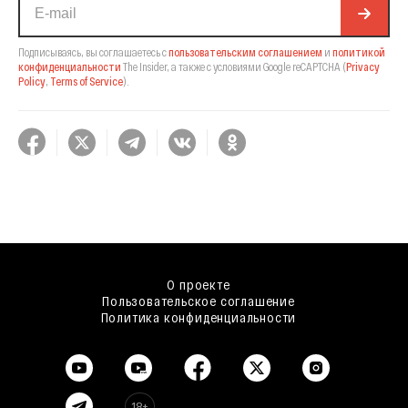
Подписываясь, вы соглашаетесь с
пользовательским соглашением
и
политикой
конфиденциальности
The Insider,
а также с условиями Google reCAPTCHA
(
Privacy
Policy
,
Terms of Service
).
О проекте
Пользовательское соглашение
Политика конфиденциальности
18+