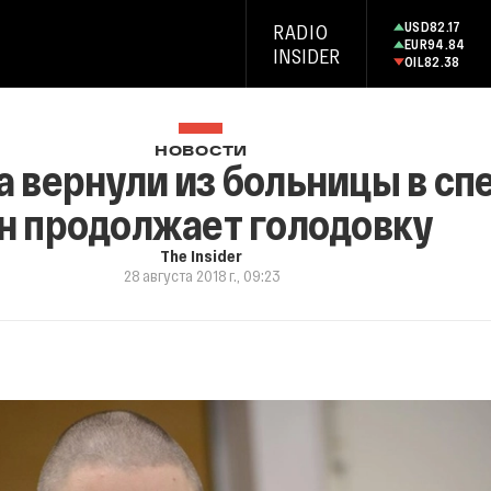
USD
82.17
RADIO
EUR
94.84
INSIDER
OIL
82.38
НОВОСТИ
а вернули из больницы в с
н продолжает голодовку
The Insider
28 августа 2018 г., 09:23