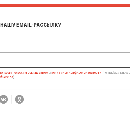
НАШУ EMAIL-РАССЫЛКУ
il-рассылку
пользовательским соглашением
и
политикой конфиденциальности
The Insider,
а также 
f Service
).