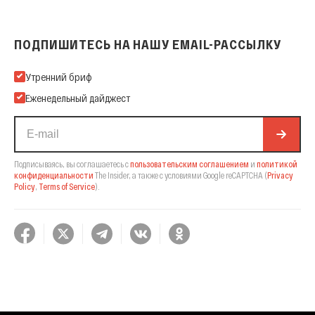
ПОДПИШИТЕСЬ НА НАШУ EMAIL-РАССЫЛКУ
Подпишитесь на нашу Email-рассылку
Утренний бриф
Еженедельный дайджест
Подписываясь, вы соглашаетесь с
пользовательским соглашением
и
политикой
конфиденциальности
The Insider,
а также с условиями Google reCAPTCHA
(
Privacy
Policy
,
Terms of Service
).