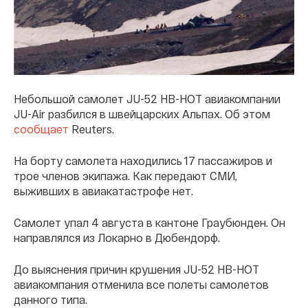
Небольшой самолет JU-52 HB-HOT авиакомпании
JU-Air разбился в швейцарских Альпах. Об этом
сообщает
Reuters.
На борту самолета находились 17 пассажиров и
трое членов экипажа. Как передают СМИ,
выживших в авиакатастрофе нет.
Самолет упал 4 августа в кантоне Граубюнден. Он
направлялся из Локарно в Дюбендорф.
До выяснения причин крушения JU-52 HB-HOT
авиакомпания отменила все полеты самолетов
данного типа.