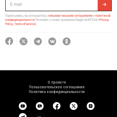
Подписываясь, вы соглашаетесь с
пользовательским соглашением
и
политикой
конфиденциальности
The Insider,
а также с условиями Google reCAPTCHA
(
Privacy
Policy
,
Terms of Service
).
О проекте
Пользовательское соглашение
Политика конфиденциальности