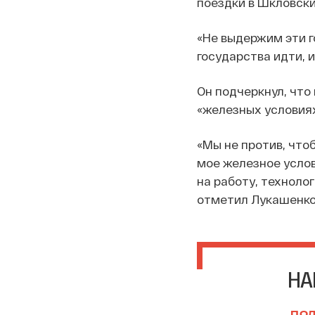
поездки в Шкловски
«Не выдержим эти го
государства идти, и
Он подчеркнул, что
«железных условиях
«Мы не против, что
мое железное услов
на работу, техноло
отметил Лукашенко
НА