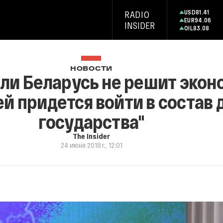
USD
81.41
RADIO
EUR
94.06
INSIDER
OIL
83.08
НОВОСТИ
сли Беларусь не решит эко
й придется войти в состав 
государства"
The Insider
24 июня 2018 г., 12:01