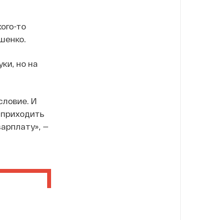
ого-то
шенко.
ки, но на
словие. И
 приходить
арплату», —