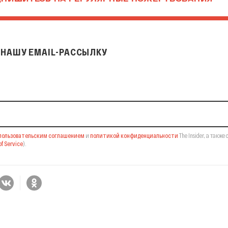
ПИШИТЕСЬ НА РЕГУЛЯРНЫЕ ПОЖЕРТВОВАНИЯ
НАШУ EMAIL-РАССЫЛКУ
il-рассылку
пользовательским соглашением
и
политикой конфиденциальности
The Insider,
а также 
f Service
).