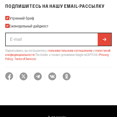
ПОДПИШИТЕСЬ НА НАШУ EMAIL-РАССЫЛКУ
Подпишитесь на нашу Email-рассылку
Утренний бриф
Еженедельный дайджест
Подписываясь, вы соглашаетесь с
пользовательским соглашением
и
политикой
конфиденциальности
The Insider,
а также с условиями Google reCAPTCHA
(
Privacy
Policy
,
Terms of Service
).