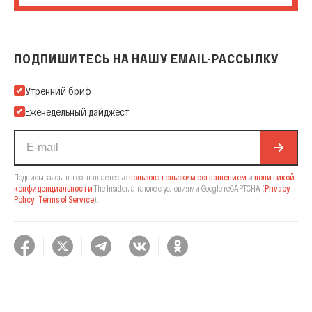
ПОДПИШИТЕСЬ НА НАШУ EMAIL-РАССЫЛКУ
Подпишитесь на нашу Email-рассылку
Утренний бриф
Еженедельный дайджест
Подписываясь, вы соглашаетесь с
пользовательским соглашением
и
политикой
конфиденциальности
The Insider,
а также с условиями Google reCAPTCHA
(
Privacy
Policy
,
Terms of Service
).