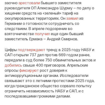
заочно
арестовали
бывшего заместителя
руководителя ОП Александра Шурму — по делу о
хищении средств на «зеленый» тариф на
оккупированных территориях. Он
заявил
из
Германии о готовности сотрудничать со
следствием. В апреле подозрение во
взяточничестве
получил
еще один бывший
заместитель Ермака — Андрей Смирнов.
Цифры
подтверждают
тренд: в 2025 году НАБУ и
САП открыли 737 дел против 669 годом ранее,
передали в суд более 750 обвинительных актов и
добились
свыше 400 приговоров. Апрельские
опросы
фиксируют
рост доверия к
антикоррупционным органам. Исследователи
связывают это с летними протестами 2025 года,
когда гражданское общество сорвало попытку
ограничить независимость НАБУ и САП, и с
последовавшими громкими делами.