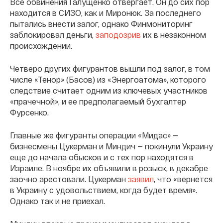
Все обвинения Галущенко отвергает. Он до сих пор
находится в СИЗО, как и Миронюк. За последнего
пытались внести залог, однако Финмониторинг
заблокировал деньги,
заподозрив
их в незаконном
происхождении.
Четверо других фигурантов вышли под залог, в том
числе «Тенор» (Басов) из «Энергоатома», которого
следствие считает одним из ключевых участников
«прачечной», и ее предполагаемый бухгалтер
Фурсенко.
Главные же фигуранты операции «Мидас» —
бизнесмены Цукерман и Миндич — покинули Украину
еще до начала обысков и с тех пор находятся в
Израиле. В ноябре их объявили в розыск, в декабре
заочно арестовали. Цукерман
заявил
, что «вернется
в Украину с удовольствием, когда будет время».
Однако так и не приехал.