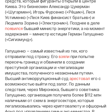
средств, который фигуранты открыли в центре
Киева. Это бизнесмен Александр Цукерман
(«Шугармен»), Игорь Фурсенко («Рёшик»), Леся
Устименко («Леся Киев финансист братьев») и
Людмила Зорина («Электроник»). Позднее в деле
появился
бывший министр энергетики, а на момент
задержания — министр юстиции Герман Галущенко
(«Сигизмунд»).
Галущенко — самый известный из тех, кого
отправили под стражу. Его
взяли
при попытке
пересечь границу и обвинили в создании
преступной организации и «легализации
имущества, полученного незаконным путем».
Высший антикоррупционный суд
арестовал
его с
возможностью выйти под залог. По данным
следствия, через Миронюка, бывшего советника
Галущенко, организация получила более $112 млн
наличными от схем в энергосекторе, которые
легализовывались через криптовалюту и офшорный
фонд под управлением семьи экс-министра. В