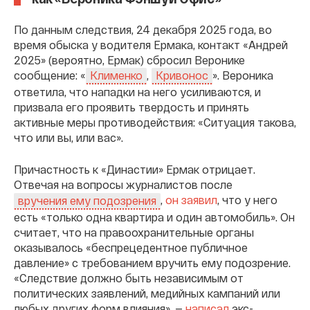
По данным следствия, 24 декабря 2025 года, во
время обыска у водителя Ермака, контакт «Андрей
2025» (вероятно, Ермак) сбросил Веронике
сообщение: «
,
». Вероника
Клименко
Кривонос
ответила, что нападки на него усиливаются, и
призвала его проявить твердость и принять
активные меры противодействия: «Ситуация такова,
что или вы, или вас».
Причастность к «Династии» Ермак отрицает.
Отвечая на вопросы журналистов после
,
он заявил
, что у него
вручения ему подозрения
есть «только одна квартира и один автомобиль». Он
считает, что на правоохранительные органы
оказывалось «беспрецедентное публичное
давление» с требованием вручить ему подозрение.
«Следствие должно быть независимым от
политических заявлений, медийных кампаний или
любых других форм влияния», —
написал
экс-