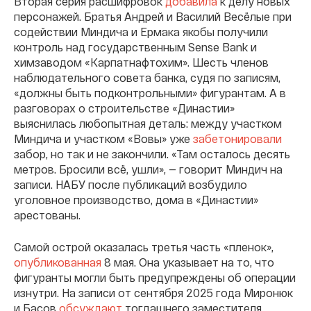
Вторая серия расшифровок
добавила
к делу новых
персонажей. Братья Андрей и Василий Весёлые при
содействии Миндича и Ермака якобы получили
контроль над государственным Sense Bank и
химзаводом «Карпатнафтохим». Шесть членов
наблюдательного совета банка, судя по записям,
«должны быть подконтрольными» фигурантам. А в
разговорах о строительстве «Династии»
выяснилась любопытная деталь: между участком
Миндича и участком «Вовы» уже
забетонировали
забор, но так и не закончили. «Там осталось десять
метров. Бросили всё, ушли», — говорит Миндич на
записи. НАБУ после публикаций возбудило
уголовное производство, дома в «Династии»
арестованы.
Самой острой оказалась третья часть «пленок»,
опубликованная
8 мая. Она указывает на то, что
фигуранты могли быть предупреждены об операции
изнутри. На записи от сентября 2025 года Миронюк
и Басов
обсуждают
тогдашнего заместителя