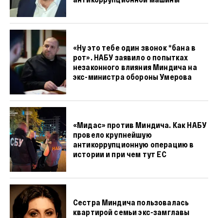
«Ну это тебе один звонок *бана в
рот». НАБУ заявило о попытках
незаконного влияния Миндича на
экс-министра обороны Умерова
«Мидас» против Миндича. Как НАБУ
провело крупнейшую
антикоррупционную операцию в
истории и при чем тут ЕС
Сестра Миндича пользовалась
квартирой семьи экс-замглавы