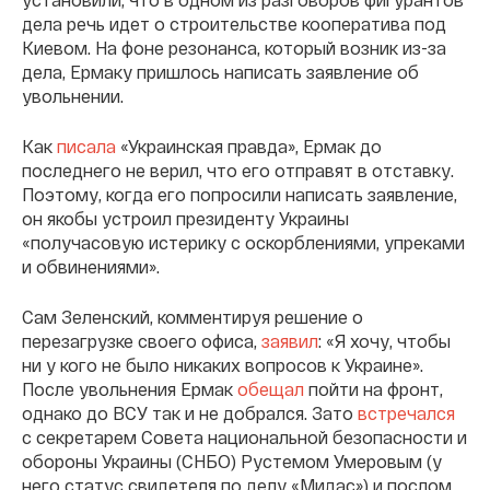
дела речь идет о строительстве кооператива под
Киевом. На фоне резонанса, который возник из-за
дела, Ермаку пришлось написать заявление об
увольнении.
Как
писала
«Украинская правда», Ермак до
последнего не верил, что его отправят в отставку.
Поэтому, когда его попросили написать заявление,
он якобы устроил президенту Украины
«получасовую истерику с оскорблениями, упреками
и обвинениями».
Сам Зеленский, комментируя решение о
перезагрузке своего офиса,
заявил
: «Я хочу, чтобы
ни у кого не было никаких вопросов к Украине».
После увольнения Ермак
обещал
пойти на фронт,
однако до ВСУ так и не добрался. Зато
встречался
с секретарем Совета национальной безопасности и
обороны Украины (СНБО) Рустемом Умеровым (у
него статус свидетеля по делу «Мидас») и послом