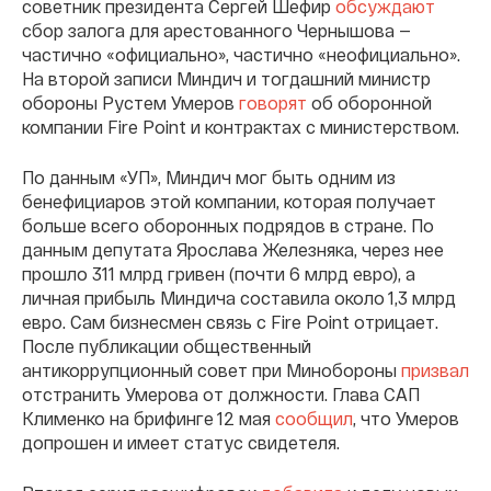
советник президента Сергей Шефир
обсуждают
сбор залога для арестованного Чернышова —
частично «официально», частично «неофициально».
На второй записи Миндич и тогдашний министр
обороны Рустем Умеров
говорят
об оборонной
компании Fire Point и контрактах с министерством.
По данным «УП», Миндич мог быть одним из
бенефициаров этой компании, которая получает
больше всего оборонных подрядов в стране. По
данным депутата Ярослава Железняка, через нее
прошло 311 млрд гривен (почти 6 млрд евро), а
личная прибыль Миндича составила около 1,3 млрд
евро. Сам бизнесмен связь с Fire Point отрицает.
После публикации общественный
антикоррупционный совет при Минобороны
призвал
отстранить Умерова от должности. Глава САП
Клименко на брифинге 12 мая
сообщил
, что Умеров
допрошен и имеет статус свидетеля.