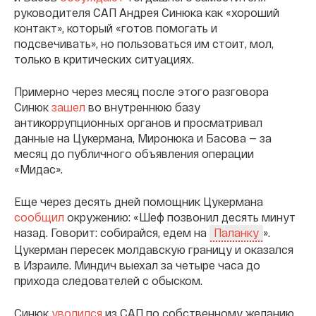
руководителя САП Андрея Синюка как «хороший
контакт», который «готов помогать и
подсвечивать», но пользоваться им стоит, мол,
только в критических ситуациях.
Примерно через месяц после этого разговора
Синюк
зашел
во внутреннюю базу
антикоррупционных органов и просматривал
данные на Цукермана, Миронюка и Басова — за
месяц до публичного объявления операции
«Мидас».
Еще через десять дней помощник Цукермана
сообщил
окружению: «Шеф позвонил десять минут
назад. Говорит: собирайся, едем на
».
Паланку
Цукерман пересек молдавскую границу и оказался
в Израиле. Миндич выехал за четыре часа до
прихода следователей с обыском.
Синюк
уволился
из САП по собственному желанию