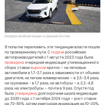
Выгрузка китайских машин на Дальнем Востоке
В попытке переломить эти тенденции власти пошли
по проверенному пути. С
подачи
российских
автопроизводителей с 1 августа 2023 года была
проведена
очередная индексация утилизационного
сбора: ставки
выросли
кратно — на легковые
автомобили в 1,7–3,7 раза в зависимости от объема
двигателя, на легкие коммерческие — в 2,5–3,4 раза,
на грузовики – в 1,7 раза, на автобусы — в 2,2–4,8
раза, на электробусы — почти в 9 раз. Спустя год
была
утверждена
долгосрочная шкала индексации
до 2030 года: с 1 октября 2024 года — рост ставок
на 70–85%, затем ежегодная индексация на 10–20%.