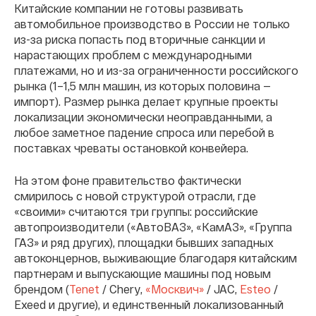
Китайские компании не готовы развивать
автомобильное производство в России не только
из-за риска попасть под вторичные санкции и
нарастающих проблем с международными
платежами, но и из-за ограниченности российского
рынка (1–1,5 млн машин, из которых половина —
импорт). Размер рынка делает крупные проекты
локализации экономически неоправданными, а
любое заметное падение спроса или перебой в
поставках чреваты остановкой конвейера.
На этом фоне правительство фактически
смирилось с новой структурой отрасли, где
«своими» считаются три группы: российские
автопроизводители («АвтоВАЗ», «КамАЗ», «Группа
ГАЗ» и ряд других), площадки бывших западных
автоконцернов, выживающие благодаря китайским
партнерам и выпускающие машины под новым
брендом (
Tenet
/ Chery,
«Москвич»
/ JAC,
Esteo
/
Exeed и другие), и единственный локализованный