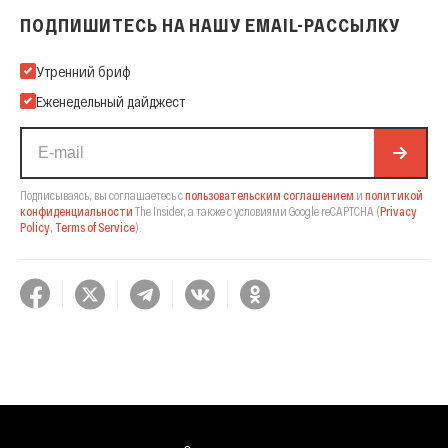
ПОДПИШИТЕСЬ НА НАШУ EMAIL-РАССЫЛКУ
Подпишитесь на нашу Email-рассылку
Утренний бриф
Еженедельный дайджест
Подписываясь, вы соглашаетесь с
пользовательским соглашением
и
политикой
конфиденциальности
The Insider,
а также с условиями Google reCAPTCHA
(
Privacy
Policy
,
Terms of Service
).