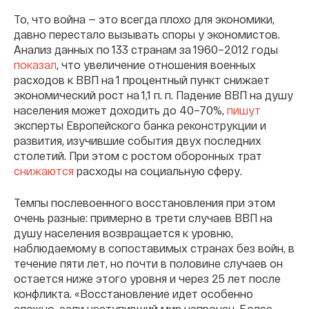
То, что война — это всегда плохо для экономики,
давно перестало вызывать споры у экономистов.
Анализ данных по 133 странам за 1960–2012 годы
показал
, что увеличение отношения военных
расходов к ВВП на 1 процентный пункт снижает
экономический рост на 1,1 п. п. Падение ВВП на душу
населения может доходить до 40–70%,
пишут
эксперты Европейского банка реконструкции и
развития, изучившие события двух последних
столетий. При этом с ростом оборонных трат
снижаются
расходы на социальную сферу.
Темпы послевоенного восстановления при этом
очень разные: примерно в трети случаев ВВП на
душу населения возвращается к уровню,
наблюдаемому в сопоставимых странах без войн, в
течение пяти лет, но почти в половине случаев он
остается ниже этого уровня и через 25 лет после
конфликта. «Восстановление идет особенно
сложно, если наступивший мир непрочен. Более