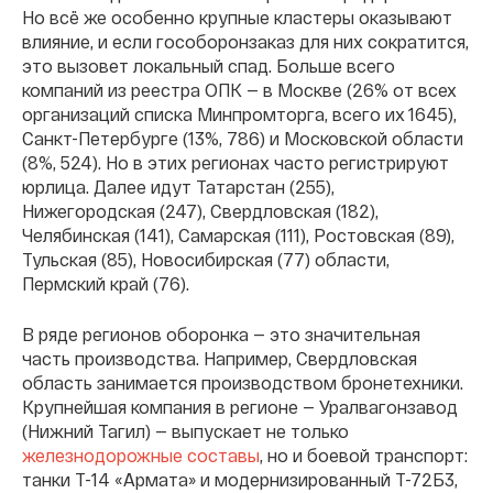
Но всё же особенно крупные кластеры оказывают
влияние, и если гособоронзаказ для них сократится,
это вызовет локальный спад. Больше всего
компаний из реестра ОПК — в Москве (26% от всех
организаций списка Минпромторга, всего их 1645),
Санкт-Петербурге (13%, 786) и Московской области
(8%, 524). Но в этих регионах часто регистрируют
юрлица. Далее идут Татарстан (255),
Нижегородская (247), Свердловская (182),
Челябинская (141), Самарская (111), Ростовская (89),
Тульская (85), Новосибирская (77) области,
Пермский край (76).
В ряде регионов оборонка — это значительная
часть производства. Например, Свердловская
область занимается производством бронетехники.
Крупнейшая компания в регионе — Уралвагонзавод
(Нижний Тагил) — выпускает не только
железнодорожные составы
, но и боевой транспорт:
танки Т-14 «Армата» и
модернизированный Т-72Б3,