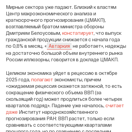
Мирные сектора уже падают. Близкий к властям
Центр макроэкономического анализа и
краткосрочного прогнозирования (ЦМАКП),
возглавляемый братом министра обороны
Дмитрием Белоусовым,
констатирует
, что выпуск
гражданской продукции снижается с начала года
по 0,8% в месяц. «
не работает», надежды
Автаркия
на достаточно большой объем внутреннего рынка
России иллюзорны, говорится в докладе ЦМАКП.
Целиком экономика уйдет в рецессию в октябре
2025 года,
полагают
экономисты, причем
«ожидаемая рецессия окажется затяжной, то есть
сокращение физического объема ВВП (за
скользящий год) может продлиться более четырех
кварталов подряд». Падение уже началось,
считает
даже
Институт народнохозяйственного
прогнозирования РАН: ВВП растет, только если
сравнивать с соответствующими кварталами
прошлого года, но по сравнению с последним