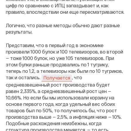
цифр по сравнению с ИПЦ запаздывает и, как
правило, впоследствии они еще пересматриваются.
Логично, что разные методы обычно дают разные
результаты.
Представим, что в первый год в экономике
произвели 1000 булок и 100 телевизоров, во второй
— тоже 1000 булок, но уже 105 телевизоров. При
этом булки раньше продавались по 1 тугрику,
теперь по 1,2, а телевизоры как были по 10 тугриков,
так и остались.
, что
Получается
средневзвешенный рост производства будет
равен 2,335%, а средневзвешенный рост цен —
10,66%. Но если бы мы использовали корзину на
основе первого года, когда удельный вес обоих
товаров был по 50%, то получилось бы, что рост
производства выше — 2,5%, а инфляция ниже — 10%.
Подобные расхождения неизбежны, когда
структура производства меняется, — то есть,