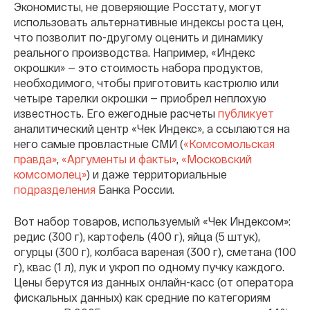
Экономисты, не доверяющие Росстату, могут
использовать альтернативные индексы роста цен,
что позволит по-другому оценить и динамику
реального производства. Например, «Индекс
окрошки» — это стоимость набора продуктов,
необходимого, чтобы приготовить кастрюлю или
четыре тарелки окрошки — приобрел неплохую
известность. Его ежегодные расчеты
публикует
аналитический центр «Чек Индекс», а ссылаются на
него самые провластные СМИ (
«Комсомольская
правда»
,
«Аргументы и факты»
,
«Московский
комсомолец»
) и даже территориальные
подразделения
Банка России.
Вот набор товаров, используемый «Чек Индексом»:
редис (300 г), картофель (400 г), яйца (5 штук),
огурцы (300 г), колбаса вареная (300 г), сметана (100
г), квас (1 л), лук и укроп по одному пучку каждого.
Цены берутся из данных онлайн-касс (от оператора
фискальных данных) как средние по категориям