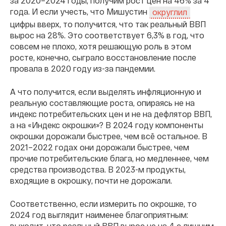
за 2020–2024 годы, получим рост цен на 46% за 4
года. И если учесть, что Мишустин
округлил
цифры вверх, то получится, что так реальный ВВП
вырос на 28%. Это соответствует 6,3% в год, что
совсем не плохо, хотя решающую роль в этом
росте, конечно, сыграло восстановление после
провала в 2020 году из-за пандемии.
А что получится, если выделять инфляционную и
реальную составляющие роста, опираясь не на
индекс потребительских цен и не на дефлятор ВВП,
а на «Индекс окрошки»? В 2024 году компоненты
окрошки дорожали быстрее, чем всё остальное. В
2021–2022 годах они дорожали быстрее, чем
прочие потребительские блага, но медленнее, чем
средства производства. В 2023-м продукты,
входящие в окрошку, почти не дорожали.
Соответственно, если измерить по окрошке, то
2024 год выглядит наименее благоприятным:
выходит, что реальный ВВП вырос не на 4 с лишним