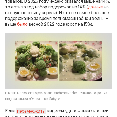
товаров. В 2025 году индекс оказался выше на 14%,
то есть за год набор подорожал на 14% (
данные
на
вторую половину апреля). И это не самое большое
подорожание за время полномасштабной войны —
выше
было
весной 2022 года (рост на 15%).
В меню московского ресторана Madame Roche появилась окрошка
под названием «Суп из семи Лабуб»
Если
индексы удорожания окрошки
перемножить