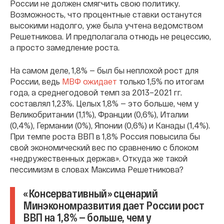
России не должен смягчить свою политику.
Возможность, что процентные ставки останутся
высокими надолго, уже была учтена ведомством
Решетникова. И предполагала отнюдь не рецессию,
а просто замедление роста.
На самом деле, 1,8% — был бы неплохой рост для
России, ведь
МВФ ожидает
только 1,5% по итогам
года, а среднегодовой темп за 2013–2021 гг.
составлял 1,23%. Целых 1,8% — это больше, чем у
Великобритании (1,1%), Франции (0,6%), Италии
(0,4%), Германии (0%), Японии (0,6%) и Канады (1,4%).
При темпе роста ВВП в 1,8% Россия повысила бы
свой экономический вес по сравнению с блоком
«недружественных держав». Откуда же такой
пессимизм в словах Максима Решетникова?
«Консервативный» сценарий
Минэкономразвития дает России рост
ВВП на 1,8% — больше, чем у