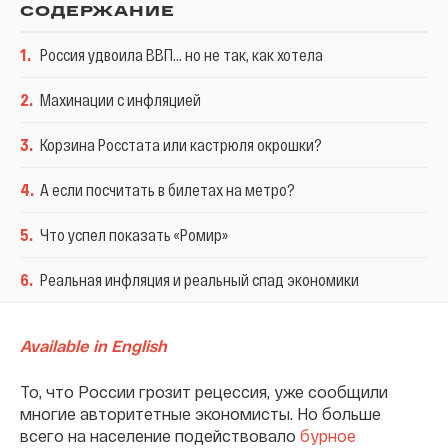
СОДЕРЖАНИЕ
1
.
Россия удвоила ВВП... но не так, как хотела
2
.
Махинации с инфляцией
3
.
Корзина Росстата или кастрюля окрошки?
4
.
А если посчитать в билетах на метро?
5
.
Что успел показать «Ромир»
6
.
Реальная инфляция и реальный спад экономики
Available in English
То, что России грозит рецессия, уже сообщили
многие авторитетные экономисты. Но больше
всего на население подействовало
бурное