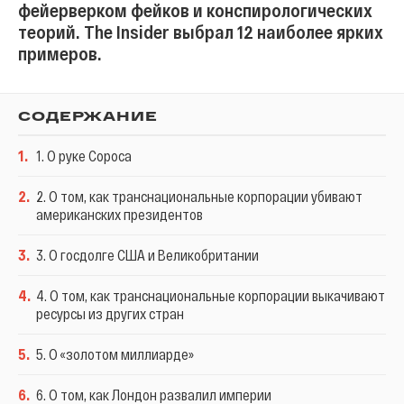
фейерверком фейков и конспирологических
теорий. The Insider выбрал 12 наиболее ярких
примеров.
СОДЕРЖАНИЕ
1
.
1. О руке Сороса
2
.
2. О том, как транснациональные корпорации убивают
американских президентов
3
.
3. О госдолге США и Великобритании
4
.
4. О том, как транснациональные корпорации выкачивают
ресурсы из других стран
5
.
5. О «золотом миллиарде»
6
.
6. О том, как Лондон развалил империи