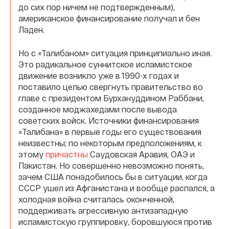
до сих пор ничем не подтвержденным),
американское финансирование получал и бен
Ладен.
Но с «Талибаном» ситуация принципиально иная.
Это радикальное суннитское исламистское
движение возникло уже в 1990-х годах и
поставило целью свергнуть правительство во
главе с президентом Бурхануддином Раббани,
созданное моджахедами после вывода
советских войск. Источники финансирования
«Талибана» в первые годы его существования
неизвестны; по некоторым предположениям, к
этому
причастны
Саудовская Аравия, ОАЭ и
Пакистан. Но совершенно невозможно понять,
зачем США понадобилось бы в ситуации, когда
СССР ушел из Афганистана и вообще распался, а
холодная война считалась оконченной,
поддерживать агрессивную антизападную
исламистскую группировку, боровшуюся против