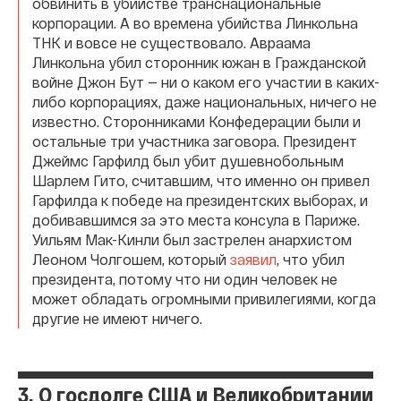
обвинить в убийстве транснациональные
корпорации. А во времена убийства Линкольна
ТНК и вовсе не существовало. Авраама
Линкольна убил сторонник южан в Гражданской
войне Джон Бут — ни о каком его участии в каких-
либо корпорациях, даже национальных, ничего не
известно. Сторонниками Конфедерации были и
остальные три участника заговора. Президент
Джеймс Гарфилд был убит душевнобольным
Шарлем Гито, считавшим, что именно он привел
Гарфилда к победе на президентских выборах, и
добивавшимся за это места консула в Париже.
Уильям Мак-Кинли был застрелен анархистом
Леоном Чолгошем, который
заявил
, что убил
президента, потому что ни один человек не
может обладать огромными привилегиями, когда
другие не имеют ничего.
3. О госдолге США и Великобритании