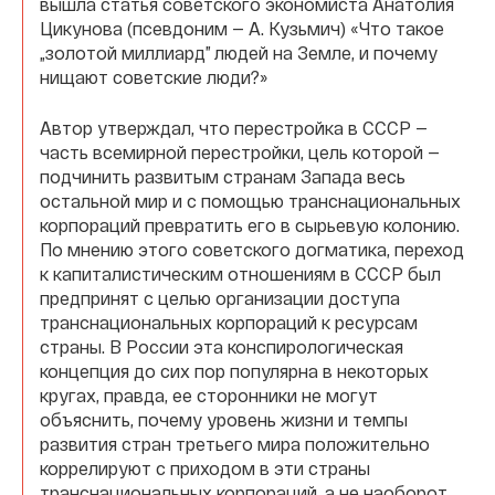
вышла статья советского экономиста Анатолия
Цикунова (псевдоним — А. Кузьмич) «Что такое
„золотой миллиард” людей на Земле, и почему
нищают советские люди?»
Автор утверждал, что перестройка в СССР —
часть всемирной перестройки, цель которой —
подчинить развитым странам Запада весь
остальной мир и с помощью транснациональных
корпораций превратить его в сырьевую колонию.
По мнению этого советского догматика, переход
к капиталистическим отношениям в СССР был
предпринят с целью организации доступа
транснациональных корпораций к ресурсам
страны. В России эта конспирологическая
концепция до сих пор популярна в некоторых
кругах, правда, ее сторонники не могут
объяснить, почему уровень жизни и темпы
развития стран третьего мира положительно
коррелируют с приходом в эти страны
транснациональных корпораций, а не наоборот,