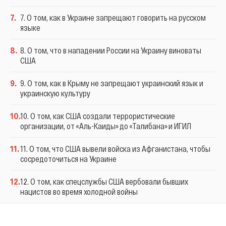
7
.
7. О том, как в Украине запрещают говорить на русском
языке
8
.
8. О том, что в нападении России на Украину виноваты
США
9
.
9. О том, как в Крыму не запрещают украинский язык и
украинскую культуру
10
.
10. О том, как США создали террористические
организации, от «Аль-Каиды» до «Талибана» и ИГИЛ
11
.
11. О том, что США вывели войска из Афганистана, чтобы
сосредоточиться на Украине
12
.
12. О том, как спецслужбы США вербовали бывших
нацистов во время холодной войны