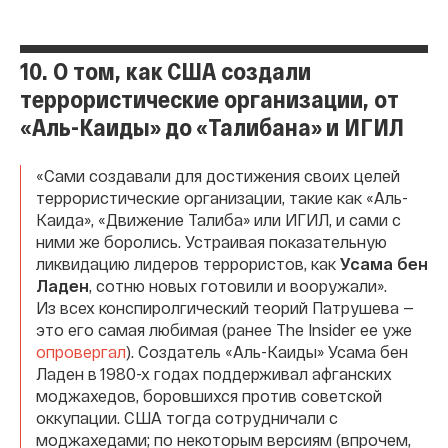
10. О том, как США создали
террористические организации, от
«Аль-Каиды» до «Талибана» и ИГИЛ
«Сами создавали для достижения своих целей
террористические организации, такие как «Аль-
Каида», «Движение Талиба» или ИГИЛ, и сами с
ними же боролись. Устраивая показательную
ликвидацию лидеров террористов, как
Усама бен
Ладен
, сотню новых готовили и вооружали».
Из всех конспиролгический теорий Патрушева —
это его самая любимая (ранее The Insider ее уже
опровергал
). Создатель «Аль-Каиды» Усама бен
Ладен в 1980-х годах поддерживал афганских
моджахедов, боровшихся против советской
оккупации. США тогда сотрудничали с
моджахедами; по некоторым версиям (впрочем,