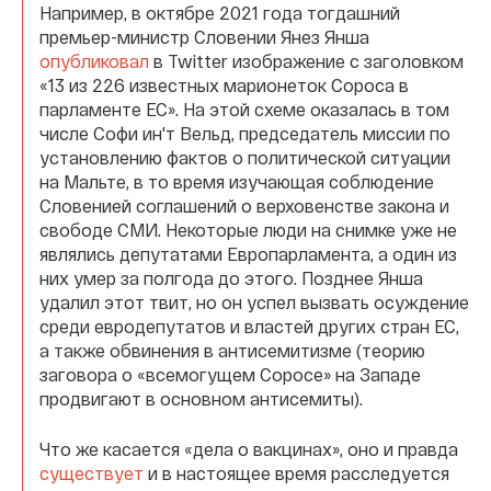
Например, в октябре 2021 года тогдашний
премьер-министр Словении Янез Янша
опубликовал
в Twitter изображение с заголовком
«13 из 226 известных марионеток Сороса в
парламенте ЕС». На этой схеме оказалась в том
числе Софи ин'т Вельд, председатель миссии по
установлению фактов о политической ситуации
на Мальте, в то время изучающая соблюдение
Словенией соглашений о верховенстве закона и
свободе СМИ. Некоторые люди на снимке уже не
являлись депутатами Европарламента, а один из
них умер за полгода до этого. Позднее Янша
удалил этот твит, но он успел вызвать осуждение
среди евродепутатов и властей других стран ЕС,
а также обвинения в антисемитизме (теорию
заговора о «всемогущем Соросе» на Западе
продвигают в основном антисемиты).
Что же касается «дела о вакцинах», оно и правда
существует
и в настоящее время расследуется