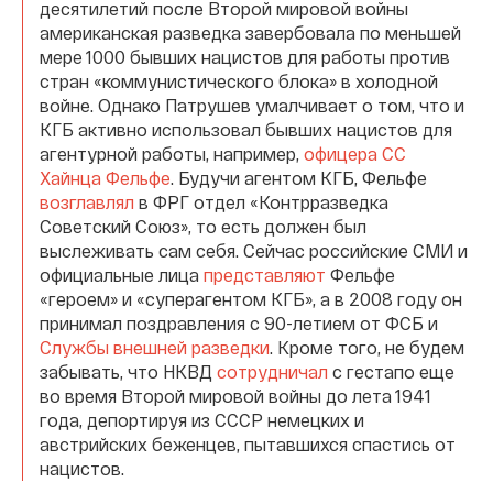
десятилетий после Второй мировой войны
американская разведка завербовала по меньшей
мере 1000 бывших нацистов для работы против
стран «коммунистического блока» в холодной
войне. Однако Патрушев умалчивает о том, что и
КГБ активно использовал бывших нацистов для
агентурной работы, например,
офицера СС
Хайнца Фельфе
. Будучи агентом КГБ, Фельфе
возглавлял
в ФРГ отдел «Контрразведка
Советский Союз», то есть должен был
выслеживать сам себя. Сейчас российские СМИ и
официальные лица
представляют
Фельфе
«героем» и «суперагентом КГБ», а в 2008 году он
принимал поздравления с 90-летием от ФСБ и
Службы внешней разведки
. Кроме того, не будем
забывать, что НКВД
сотрудничал
с гестапо еще
во время Второй мировой войны до лета 1941
года, депортируя из СССР немецких и
австрийских беженцев, пытавшихся спастись от
нацистов.