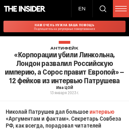
EN
НАМ ОЧЕНЬ НУЖНА ВАША ПОМОЩЬ
Подпишитесь на регулярные пожертвования
АНТИФЕЙК
«Корпорации убили Линкольна,
Лондон развалил Российскую
империю, а Сорос правит Европой» —
12 фейков из интервью Патрушева
Ива ЦОЙ
13 января 2023 г.
Николай Патрушев дал большое
интервью
«Аргументам и фактам». Секретарь Совбеза
РФ, как всегда, порадовал читателей