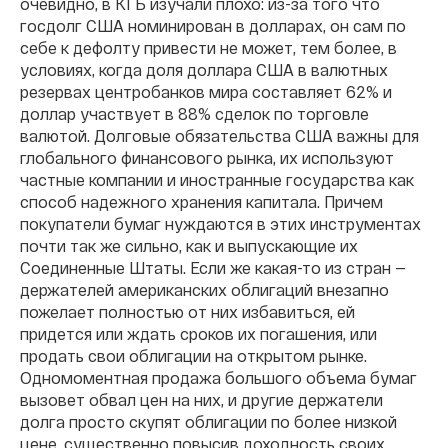
очевидно, в КГБ изучали плохо: из-за того что
госдолг США номинирован в долларах, он сам по
себе к дефолту привести не может, тем более, в
условиях, когда доля доллара США в валютных
резервах центробанков мира составляет 62% и
доллар участвует в 88% сделок по торговле
валютой. Долговые обязательства США важны для
глобального финансового рынка, их используют
частные компании и иностранные государства как
способ надежного хранения капитала. Причем
покупатели бумаг нуждаются в этих инструментах
почти так же сильно, как и выпускающие их
Соединенные Штаты. Если же какая-то из стран —
держателей американских облигаций внезапно
пожелает полностью от них избавиться, ей
придется или ждать сроков их погашения, или
продать свои облигации на открытом рынке.
Одномоментная продажа большого объема бумаг
вызовет обвал цен на них, и другие держатели
долга просто скупят облигации по более низкой
цене, существенно повысив доходность своих