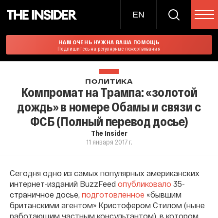
EN
НАМ ОЧЕНЬ НУЖНА ВАША ПОМОЩЬ
Подпишитесь на регулярные пожертвования
ПОЛИТИКА
Компромат на Трампа: «золотой
дождь» в номере Обамы и связи с
ФСБ (Полный перевод досье)
The Insider
11 января 2017 г.
Сегодня одно из самых популярных американских
интернет-изданий BuzzFeed
опубликовало
35-
страничное досье,
подготовленное
«бывшим
британскими агентом» Кристофером Стилом (ныне
работающим частным консультантом), в котором