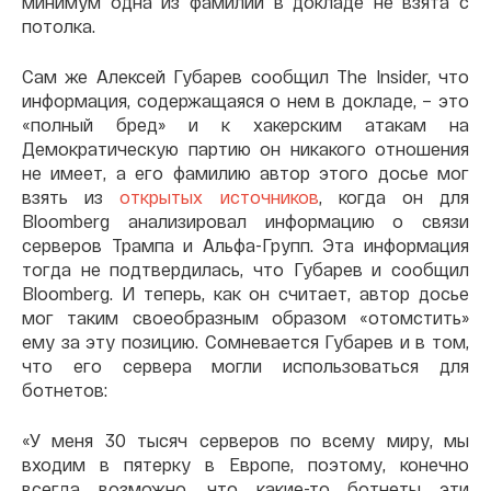
минимум одна из фамилий в докладе не взята с
потолка.
Сам же Алексей Губарев сообщил Thе Insider, что
информация, содержащаяся о нем в докладе, – это
«полный бред» и к хакерским атакам на
Демократическую партию он никакого отношения
не имеет, а его фамилию автор этого досье мог
взять из
открытых источников
, когда он для
Bloomberg анализировал информацию о связи
серверов Трампа и Альфа-Групп. Эта информация
тогда не подтвердилась, что Губарев и сообщил
Bloomberg. И теперь, как он считает, автор досье
мог таким своеобразным образом «отомстить»
ему за эту позицию. Сомневается Губарев и в том,
что его сервера могли использоваться для
ботнетов:
«У меня 30 тысяч серверов по всему миру, мы
входим в пятерку в Европе, поэтому, конечно
всегда возможно, что какие-то ботнеты эти