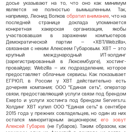
досье указывают на то, что оно как минимум
является не полностью вымышленным. Так,
например, Леонид Волков
обратил внимание
, что на
последней странице доклада упоминается
конкретная хакерская организация, якобы
участвовавшая в заражении компьютеров
Демократической партии — «XBT/Webzilla»,
связанная с неким Алексеем Губаровым. XBT — это
крупный международный ИТ-холдинг
(зарегистрированный в Люксембурге), хостинг-
провайдер; Webzilla — их подразделение, которое
предоставляет облачные сервисы. Как показывает
ЕГРЮЛ, в России у XBT действительно есть
дочерняя компания; ООО "Единая сеть", оператор
связи, предоставляющий услуги связи под брендом
Exepto и услуги хостинга под брендом Servers.ru.
Холдинг XBT купил ООО "Единая сеть" в сентябре
2015 года у прежних совладельцев, но один из них
остался миноритарным акционером;
его зовут
Алексей Губарев
(не Губаров). Таким образом, как