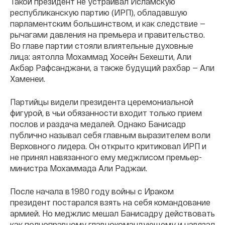
Такой президент не устраивал Исламскую
республиканскую партию (ИРП), обладавшую
парламентским большинством, и как следствие —
рычагами давления на премьера и правительство.
Во главе партии стояли влиятельные духовные
лица: аятолла Мохаммад Хосейн Бехешти, Али
Акбар Рафсанджани, а также будущий рахбар — Али
Хаменеи.
Партийцы видели президента церемониальной
фигурой, в чьи обязанности входит только прием
послов и раздача медалей. Однако Банисадр
публично называл себя главным выразителем воли
Верховного лидера. Он открыто критиковал ИРП и
не принял навязанного ему меджлисом премьер-
министра Мохаммада Али Раджаи.
После начала в 1980 году войны с Ираком
президент постарался взять на себя командование
армией. Но меджлис мешал Банисадру действовать
как полноправному главнокомандующему и навязал