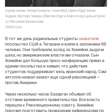
Справа налево: Мехди Базарган, глава МИД Сирии Абдул Халим
Хаддам, Мустафа Чамран, Ибрагим Язди и Хафез Асад в день встречи
со Збигневом Бжезинским
TARICH Iran
В тот же день радикальные студенты
захватили
посольство США в Тегеране и взяли в заложники 66
человек. Они требовали, вслед за Хомейни, выдачи
шаха, но американские власти им отказали. Сын
Хомейни дал большую пресс-конференцию прямо в
здании посольства и заявил, что действия
студентов поддерживает весь иранский народ. Сам
аятолла назвал захват еще одной революцией —
против Америки.
Через несколько часов Базарган объявил об
отставке временного правительства. Вся власть
перешла к Революционному совету. Хомейни
поручил подготовить проведение референдума по