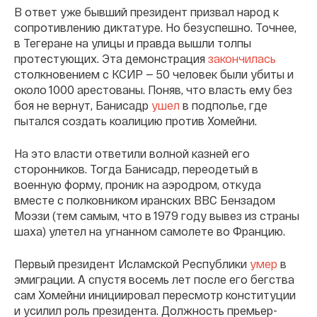
В ответ уже бывший президент призвал народ к
сопротивлению диктатуре. Но безуспешно. Точнее,
в Тегеране на улицы и правда вышли толпы
протестующих. Эта демонстрация
закончилась
столкновением с КСИР — 50 человек были убиты и
около 1000 арестованы. Поняв, что власть ему без
боя не вернут, Банисадр
ушел
в подполье, где
пытался создать коалицию против Хомейни.
На это власти ответили волной казней его
сторонников. Тогда Банисадр, переодетый в
военную форму, проник на аэродром, откуда
вместе с полковником иранских ВВС Бензадом
Моэзи (тем самым, что в 1979 году вывез из страны
шаха) улетел на угнанном самолете во Францию.
Первый президент Исламской Республики
умер
в
эмиграции. А спустя восемь лет после его бегства
сам Хомейни инициировал пересмотр конституции
и усилил роль президента. Должность премьер-