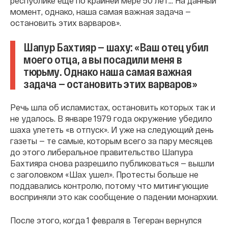
республике еще по крайней мере 50 лет… На данный
момент, однако, наша самая важная задача —
остановить этих варваров».
Шапур Бахтияр — шаху: «Ваш отец убил
моего отца, а вы посадили меня в
тюрьму. Однако наша самая важная
задача — остановить этих варваров»
Речь шла об исламистах, остановить которых так и
не удалось. В январе 1979 года окружение убедило
шаха улететь «в отпуск». И уже на следующий день
газеты — те самые, которым всего за пару месяцев
до этого либеральное правительство Шапура
Бахтияра снова разрешило публиковаться — вышли
с заголовком «Шах ушел». Протесты больше не
поддавались контролю, потому что митингующие
восприняли это как сообщение о падении монархии.
После этого, когда 1 февраля в Тегеран вернулся