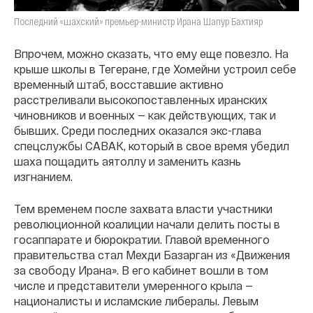
Последний «шахский» премьер-министр Ирана Шапур Бахтияр
Впрочем, можно сказать, что ему еще повезло. На
крыше школы в Тегеране, где Хомейни устроил себе
временный штаб, восставшие активно
расстреливали высокопоставленных иранских
чиновников и военных — как действующих, так и
бывших. Среди последних оказался экс-глава
спецслужбы САВАК, который в свое время убедил
шаха пощадить аятоллу и заменить казнь
изгнанием.
Тем временем после захвата власти участники
революционной коалиции начали делить посты в
госаппарате и бюрократии. Главой временного
правительства стал Мехди Базарган из «Движения
за свободу Ирана». В его кабинет вошли в том
числе и представители умеренного крыла —
националисты и исламские либералы. Левым