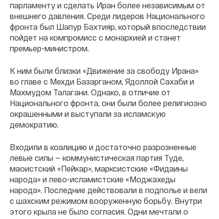
парламенту и сделать Иран более независимым от
внешнего давления. Среди лидеров Национального
фронта был Шапур Бахтияр, который впоследствии
пойдет на компромисс с монархией и станет
премьер-министром.
К ним были близки «Движение за свободу Ирана»
во главе с Мехди Базарганом, Ядоллой Сахаби и
Махмудом Талагани. Однако, в отличие от
Национального фронта, они были более религиозно
окрашенными и выступали за исламскую
демократию.
Входили в коалицию и достаточно разрозненные
левые силы — коммунистическая партия Туде,
маоистский «Пейкар», марксистские «Фидаины
народа» и лево-исламистские «Моджахеды
народа». Последние действовали в подполье и вели
с шахским режимом вооруженную борьбу. Внутри
этого крыла не было согласия. Одни мечтали о