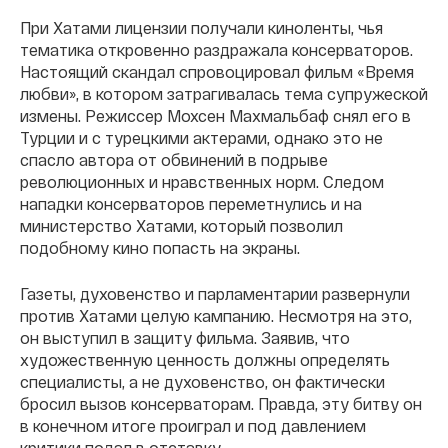
При Хатами лицензии получали киноленты, чья
тематика откровенно раздражала консерваторов.
Настоящий скандал спровоцировал фильм «Время
любви», в котором затрагивалась тема супружеской
измены. Режиссер Мохсен Махмальбаф снял его в
Турции и с турецкими актерами, однако это не
спасло автора от обвинений в подрыве
революционных и нравственных норм. Следом
нападки консерваторов переметнулись и на
министерство Хатами, который позволил
подобному кино попасть на экраны.
Газеты, духовенство и парламентарии развернули
против Хатами целую кампанию. Несмотря на это,
он выступил в защиту фильма. Заявив, что
художественную ценность должны определять
специалисты, а не духовенство, он фактически
бросил вызов консерваторам. Правда, эту битву он
в конечном итоге проиграл и под давлением
критики подал в отставку.