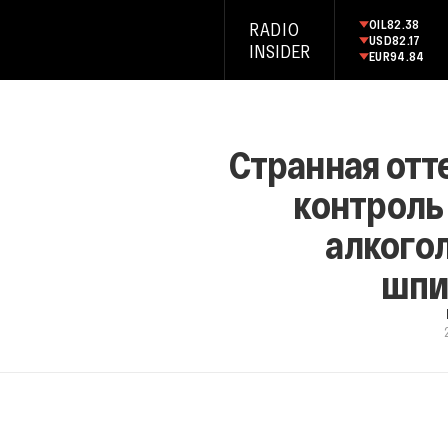
OIL
82.38
RADIO
USD
82.17
INSIDER
EUR
94.84
Странная отт
контроль
алкогол
шпи