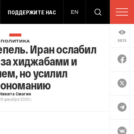
ПОДДЕРЖИТЕ НАС
EN
6835
ПОЛИТИКА
епель. Иран ослабил
 за хиджабами и
ем, но усилил
ономанию
Никита Смагин
29 декабря 2025 г.