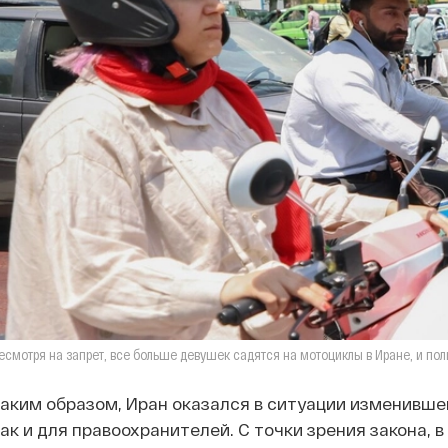
есмотря на запрет, все больше девушек садятся на мотоциклы в Иране, и пол
аким образом, Иран оказался в ситуации изменивше
ак и для правоохранителей. С точки зрения закона, 