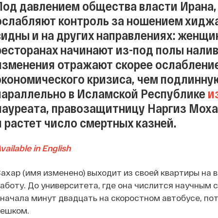
Под давлением общества власти Ирана, 
ослабляют контроль за ношением хидж
видны и на других направлениях: женщи
ресторанах начинают из-под полы налив
изменения отражают скорее ослабление
экономического кризиса, чем подлинну
параллельно в Исламской Республике
и
лауреата, правозащитницу Наргиз Мох
и растет число смертных казней.
vailable in English
ахар (имя изменено) выходит из своей квартиры на 
аботу. До университета, где она числится научным с
начала минут двадцать на скоростном автобусе, по
пешком.