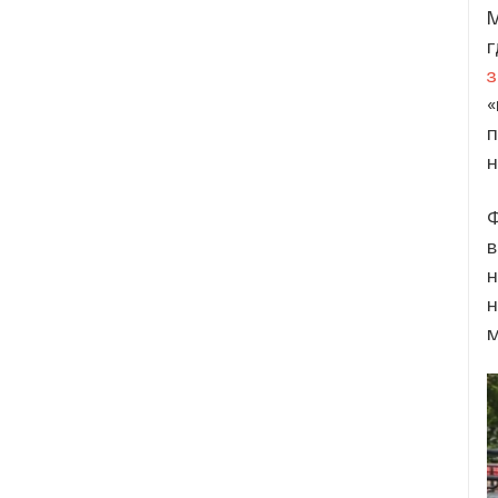
М
г
«
п
н
Ф
в
н
н
м