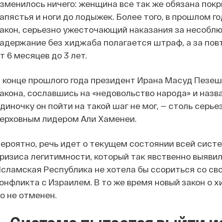
зменилось ничего: женщина все так же обязана покр
апястья и ноги до лодыжек. Более того, в прошлом 
акон, серьезно ужесточающий наказания за несоблю
адержание без хиджаба полагается штраф, а за по
т 6 месяцев до 3 лет.
 конце прошлого года президент Ирана Масуд Пезе
акона, сославшись на «недовольство народа» и назва
диночку он пойти на такой шаг не мог, — столь серь
ерховным лидером Али Хаменеи.
ероятно, речь идет о текущем состоянии всей систе
ризиса легитимности, который так явственно выявил
сламская Республика не хотела бы ссориться со св
онфликта с Израилем. В то же время новый закон о
о не отменен.