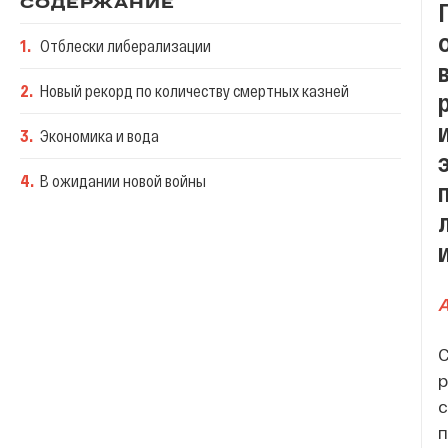
СОДЕРЖАНИЕ
1
.
Отблески либерализации
2
.
Новый рекорд по количеству смертных казней
3
.
Экономика и вода
4
.
В ожидании новой войны
A
С
р
с