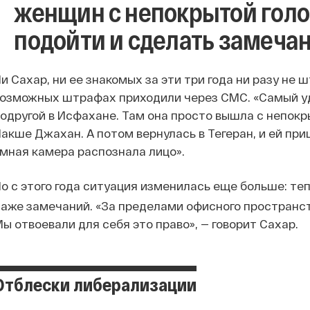
женщин с непокрытой голо
подойти и сделать замеча
и Сахар, ни ее знакомых за эти три года ни разу не
озможных штрафах приходили через СМС. «Самый у
одругой в Исфахане. Там она просто вышла с непок
акше Джахан. А потом вернулась в Тегеран, и ей п
мная камера распознала лицо».
о с этого года ситуация изменилась еще больше: теп
аже замечаний. «За пределами офисного пространст
ы отвоевали для себя это право», — говорит Сахар.
Отблески либерализации