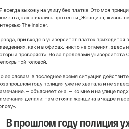
Я всегда выхожу на улицу без платка. Это моя принц
омента, как начались протесты „Женщина, жизнь, св
нтервью The Insider.
равда, при входе в университет платок приходится в
аведениях, как и в офисах, никто не отменял, здесь
оторый проверяет». Но за пределами университета 
епокрытой головой.
о ее словам, в последнее время ситуация действит
озапрошлом году полиция уже не хватала и не задер
амечание, — объясняет она. — Ко мне и на улице подх
амечания делали: там стояла женщина в чадре и всех
олову».
В прошлом году полиция у