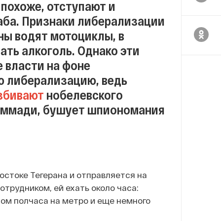
похоже, отступают и
аба. Признаки либерализации
ны водят мотоциклы, в
ать алкоголь. Однако эти
 власти на фоне
ю либерализацию, ведь
збивают
нобелевского
аммади, бушует шпиономания
востоке Тегерана и отправляется на
отрудником, ей ехать около часа:
том полчаса на метро и еще немного