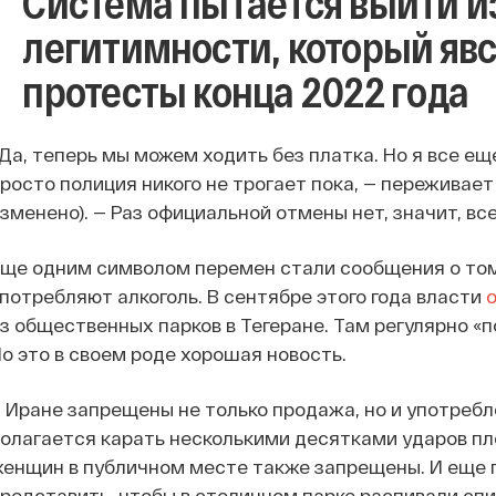
Система пытается выйти и
легитимности, который яв
протесты конца 2022 года
Да, теперь мы можем ходить без платка. Но я все ещ
росто полиция никого не трогает пока, — переживает
зменено). — Раз официальной отмены нет, значит, вс
ще одним символом перемен стали сообщения о том
потребляют алкоголь. В сентябре этого года власти
з общественных парков в Тегеране. Там регулярно «п
о это в своем роде хорошая новость.
 Иране запрещены не только продажа, но и употребл
олагается карать несколькими десятками ударов п
енщин в публичном месте также запрещены. И еще п
редставить, чтобы в столичном парке распивали спир