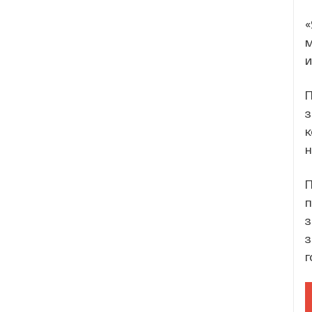
«
м
и
П
з
к
н
П
п
з
з
г