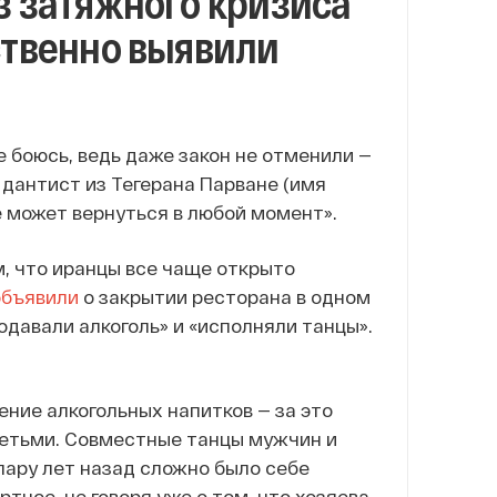
з затяжного кризиса
ственно выявили
е боюсь, ведь даже закон не отменили —
 дантист из Тегерана Парване (имя
е может вернуться в любой момент».
, что иранцы все чаще открыто
объявили
о закрытии ресторана в одном
одавали алкоголь» и «исполняли танцы».
ение алкогольных напитков — за это
летьми. Совместные танцы мужчин и
ару лет назад сложно было себе
тное, не говоря уже о том, что хозяева