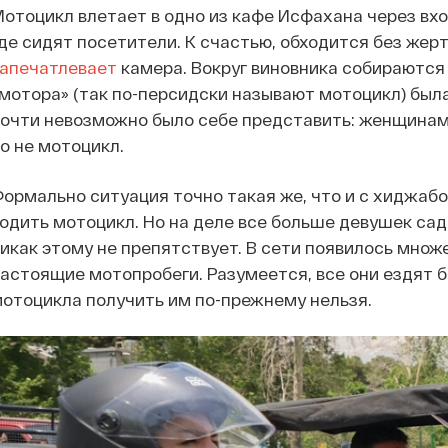
отоцикл влетает в одно из кафе Исфахана через вход
де сидят посетители. К счастью, обходится без жер
запечатлевает
камера. Вокруг виновника собираются 
мотора» (так по-персидски называют мотоцикл) была
очти невозможно было себе представить: женщинам
о не мотоцикл.
ормально ситуация точно такая же, что и с хиджаб
одить мотоцикл. Но на деле все больше девушек сад
икак этому не препятствует. В сети появилось мно
астоящие мотопробеги. Разумеется, все они ездят б
отоцикла получить им по-прежнему нельзя.