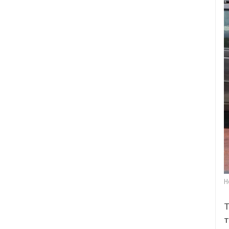
Н
Т
т