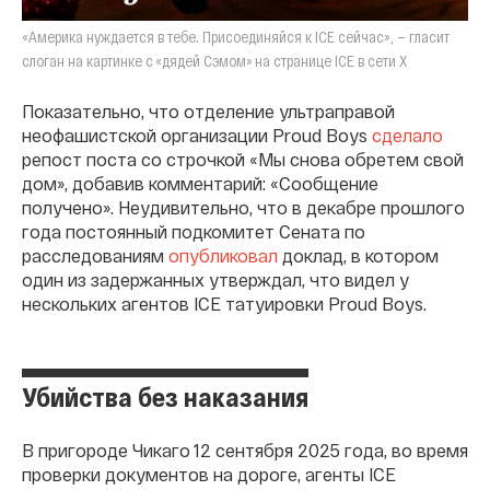
«Америка нуждается в тебе. Присоединяйся к ICE сейчас», — гласит
слоган на картинке с «дядей Сэмом» на странице ICE в сети Х
Показательно, что отделение ультраправой
неофашистской организации Proud Boys
сделало
репост поста со строчкой «Мы снова обретем свой
дом», добавив комментарий: «Сообщение
получено». Неудивительно, что в декабре прошлого
года постоянный подкомитет Сената по
расследованиям
опубликовал
доклад, в котором
один из задержанных утверждал, что видел у
нескольких агентов ICE татуировки Proud Boys.
Убийства без наказания
В пригороде Чикаго 12 сентября 2025 года, во время
проверки документов на дороге, агенты ICE