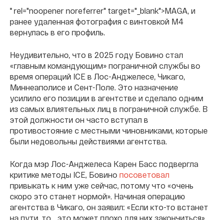
" rel="noopener noreferrer" target="_blank">MAGА, и
ранее удаленная фотография с винтовкой M4
вернулась в его профиль.
Неудивительно, что в 2025 году Бовино стал
«главным командующим» пограничной службы во
время операций ICE в Лос-Анджелесе, Чикаго,
Миннеаполисе и Сент-Поле. Это назначение
усилило его позиции в агентстве и сделало одним
из самых влиятельных лиц в пограничной службе. В
этой должности он часто вступал в
противостояние с местными чиновниками, которые
были недовольны действиями агентства.
Когда мэр Лос-Анджелеса Карен Басс подвергла
критике методы ICE, Бовино
посоветовал
привыкать к ним уже сейчас, потому что «очень
скоро это станет нормой». Начиная операцию
агентства в Чикаго, он заявил: «Если кто-то встанет
на пути, то… это может плохо для них закончиться».