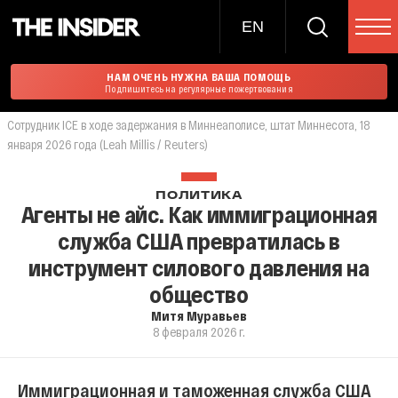
EN
НАМ ОЧЕНЬ НУЖНА ВАША ПОМОЩЬ
Подпишитесь на регулярные пожертвования
Сотрудник ICE в ходе задержания в Миннеаполисе, штат Миннесота, 18
января 2026 года (Leah Millis / Reuters)
ПОЛИТИКА
Агенты не айс. Как иммиграционная
служба США превратилась в
инструмент силового давления на
общество
Митя Муравьев
8 февраля 2026 г.
Иммиграционная и таможенная служба США