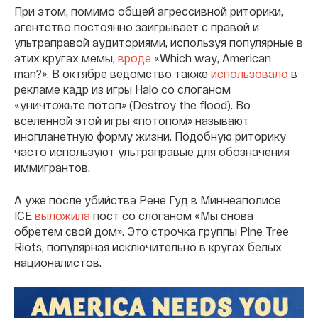
При этом, помимо общей агрессивной риторики,
агентство постоянно заигрывает с правой и
ультраправой аудиториями, используя популярные в
этих кругах мемы,
вроде
«Which way, American
man?». В октябре ведомство также
использовало
в
рекламе кадр из игры Halo со слоганом
«уничтожьте потоп» (Destroy the flood). Во
вселенной этой игры «потопом» называют
инопланетную форму жизни. Подобную риторику
часто используют ультраправые для обозначения
иммигрантов.
А уже после убийства Рене Гуд в Миннеаполисе
ICE
выложила
пост со слоганом «Мы снова
обретем свой дом». Это строчка группы Pine Tree
Riots, популярная исключительно в кругах белых
националистов.