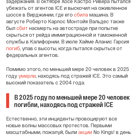
задержания. В октябре Хосе Кастро Ривера пытался
убежать от агентов ICE и выскочил на оживленное
шоссе в Вирджинии, где его
сбила
машина. В
августе Роберто Карлос Монтойя Вальдес также
был
cбит
насмерть на автостраде при попытке
скрыться от рейда иммиграционной и таможенной
службы в Калифорнии. В июле Хайме Аланис Гарсия
погиб
, упав с высоты, когда пытался скрыться от
федеральных агентов.
Помимо этого, по меньшей мере 20 человек в 2025
году
умерли
, находясь под стражей ICE. Это самый
высокий показатель с 2004 года.
В 2025 году по меньшей мере 20 человек
погибли, находясь под стражей ICE
Естественно, эти инциденты провоцируют все
новые волны массовых протестов. Первыми
масштабными, пожалуй, были
акции
No Kings! в день