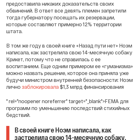
предоставила никаких доказательств своих
обвинений. В ответ все девять племен запретили
тогда губернатору посещать их резервации,
которые составляют примерно 12% территории
штата.
В том же году в своей книге «Назад пути нет» Ноэм
написала, как застрелила свою 14-месячную собаку
Крикет, потому что не справилась с ее
воспитанием. Еще одним примером ее «гуманизма»
можно назвать решение, которое она приняла уже
будучи министром внутренней безопасности: Ноэм
лично
заблокировала
$1,3 млрд финансирования
" rel="noopener noreferrer" target="_blank">FEMA для
программ по уменьшению последствий стихийных
бедствий.
В своей книге Ноэм написала, как
застрелила свою 14-месячную собаку,