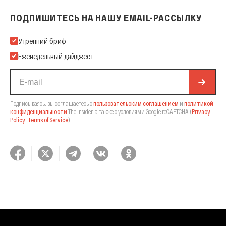
ПОДПИШИТЕСЬ НА НАШУ EMAIL-РАССЫЛКУ
Подпишитесь на нашу Email-рассылку
Утренний бриф
Еженедельный дайджест
Подписываясь, вы соглашаетесь с
пользовательским соглашением
и
политикой
конфиденциальности
The Insider,
а также с условиями Google reCAPTCHA
(
Privacy
Policy
,
Terms of Service
).