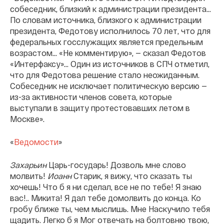
собеседник, близкий к администрации президента…
По словам источника, близкого к администрации
президента, Федотову исполнилось 70 лет, что для
федеральных госслужащих является предельным
возрастом… «Не комментирую», — сказал Федотов
«Интерфаксу»… Один из источников в СПЧ отметил,
что для Федотова решение стало неожиданным.
Собеседник не исключает политическую версию —
из-за активности членов совета, которые
выступали в защиту протестовавших летом в
Москве».
«
Ведомости
»
Захарьин
Царь-государь! Дозволь мне слово
молвить!
Иоанн
Старик, я вижу, что сказать ты
хочешь! Что б я ни сделал, все не по тебе! Я знаю
вас!.. Микита! Я дал тебе домолвить до конца. Ко
гробу ближе ты, чем мыслишь. Мне Наскучило тебя
щадить. Легко б я Мог отвечать на болтовню твою,