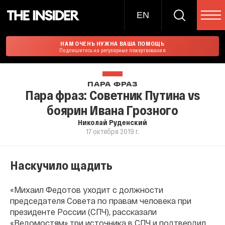
EN
НАМ ОЧЕНЬ НУЖНА ВАША ПОМОЩЬ
Подпишитесь на регулярные пожертвования
ПАРА ФРАЗ
Пара фраз: Советник Путина vs
боярин Ивана Грозного
Николай Руденский
17 октября 2019 г.
Наскучило щадить
«Михаил Федотов уходит с должности
председателя Совета по правам человека при
президенте России (СПЧ), рассказали
«Ведомостям» три источника в СПЧ и подтвердил