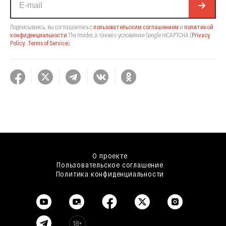
Подписываясь, вы соглашаетесь с
пользовательским соглашением
и
политикой
конфиденциальности
The Insider,
а также с условиями Google reCAPTCHA
(
Privacy
Policy
,
Terms of Service
).
О проекте
Пользовательское соглашение
Политика конфиденциальности
18+