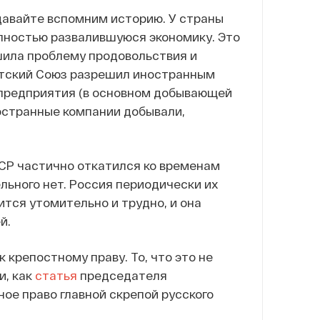
 давайте вспомним историю. У страны
олностью развалившуюся экономику. Это
ешила проблему продовольствия и
етский Союз разрешил иностранным
е предприятия (в основном добывающей
остранные компании добывали,
ССР частично откатился ко временам
ельного нет. Россия периодически их
ится утомительно и трудно, и она
й.
 крепостному праву. То, что это не
и, как
статья
председателя
ное право главной скрепой русского