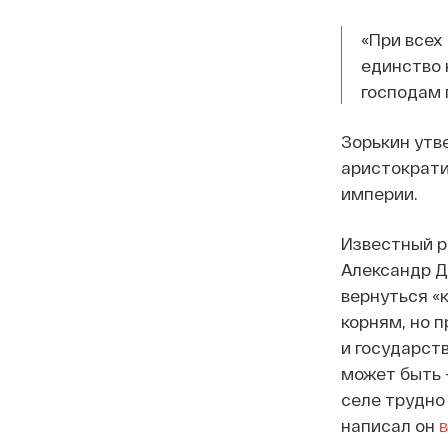
«При всех
единство 
господам 
Зорькин утв
аристократи
империи.
Известный р
Александр Д
вернуться «
корням, но 
и государст
может быть 
селе трудно 
написал он
в