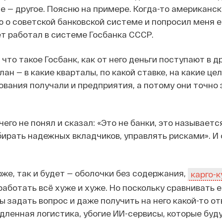
е — другое. Поясню на примере. Когда-то американс
 о советской банковской системе и попросил меня ег
ет работал в системе Госбанка СССР.
 что такое Госбанк, как от него деньги поступают в 
ан — в какие кварталы, по какой ставке, на какие це
ования получали и предприятия, а потому они точно з
его не понял и сказал: «Это не банки, это называетс
бирать надежных вкладчиков, управлять рисками». И 
оже, так и будет — оболочки без содержания,
карго-к
работать всё хуже и хуже. Но поскольку сравнивать е
бы задать вопрос и даже получить на него какой-то о
едленная логистика, убогие ИИ-сервисы, которые буд