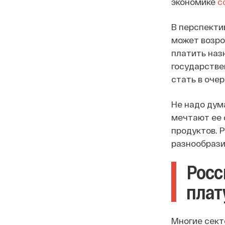
экономике
с
В перспекти
может возро
платить наз
государствен
стать в очер
Не надо дум
мечтают ее 
продуктов. 
разнообрази
Росс
плат
Многие сект