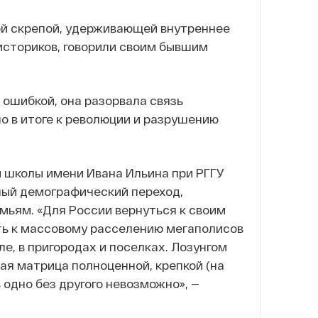
ой скрепой, удерживающей внутреннее
 историков, говорили своим бывшим
 ошибкой, она разорвала связь
ло в итоге к революции и разрушению
 школы имени Ивана Ильина при РГГУ
ный демографический переход,
емьям. «Для России вернуться к своим
ить к массовому расселению мегаполисов
е, в пригородах и поселках. Лозунгом
кая матрица полноценной, крепкой (на
 одно без другого невозможно», —