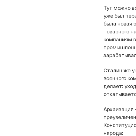
Тут можно в
уже был пер
была новая 
товарного н
компаниям в
промышленно
зарабатывал
Сталин же у
военного ко
делает: уход
откатываетс
Архаизация —
преувеличен
Конституцио
народа: