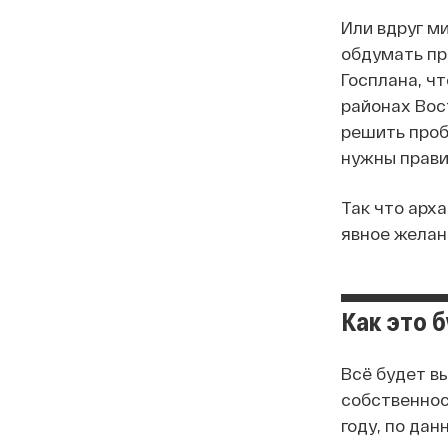
Или вдруг м
обдумать пр
Госплана, ч
районах Вос
решить проб
нужны прави
Так что арха
явное желан
Как это 
Всё будет в
собственнос
году, по да