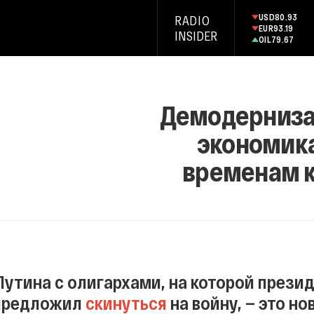
USD
80.93
RADIO
EUR
93.19
INSIDER
OIL
79.67
Демодернизац
экономика
временам к
Путина с олигархами, на которой прези
 предложил
скинуться
на войну, — это н