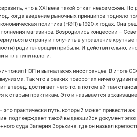
озразить, что в XXI веке такой откат невозможен. Но
иод, когда введение рыночных принципов подняло п
экономическая политика (НЭП) в 1920-х годах. Она р
аполнения магазинов. Возродились концессии — Сов
ернуться в страну и получить в управление крупны
сти) ради генерации прибыли. И действительно, ин
и и платили налоги.
ничтожил НЭП и выгнал всех иностранцев. В итоге С
ммунизма. Так что в резких поворотах ничего удивит
ит вперед, достигает чего-то, а потом ей там станов
я к старым практикам. Это и называется архаизацие
 это практически путь, который может привести аж к
ие, подтверждает такой выдающийся документ эпох
нного суда Валерия Зорькина, где он назвал крепост