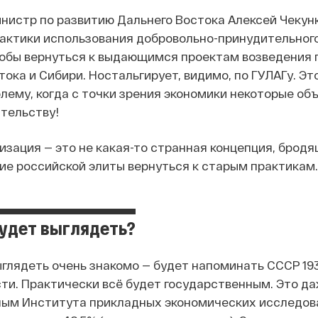
инистр по развитию Дальнего Востока Алексей Чекун
актики использования добровольно-принудительного
тобы вернуться к выдающимся проектам возведения г
тока и Сибири. Ностальгирует, видимо, по ГУЛАГу. Эт
лему, когда с точки зрения экономики некоторые об
тельству!
изация — это не какая-то странная концепция, бродя
ие российской элиты вернуться к старым практикам.
будет выглядеть?
ыглядеть очень знакомо — будет напоминать СССР 1930
ти. Практически всё будет государственным. Это да
нным Института прикладных экономических исследова