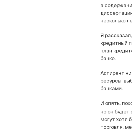
а содержани
диссертацию
несколько л
Я рассказал,
кредитный пл
план кредит
банке.
Аспирант нич
ресурсы, вы
банками.
И опять, пох
но он будет 
могут хотя 
торговля, м