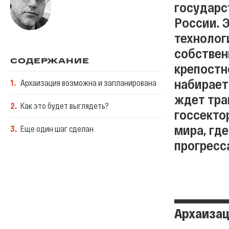
государс
России. 
технолог
собствен
СОДЕРЖАНИЕ
крепостн
набирает
1
.
Архаизация возможна и запланирована
ждет тра
2
.
Как это будет выглядеть?
госсекто
мира, гд
3
.
Еще один шаг сделан
прогресс
Архаизац