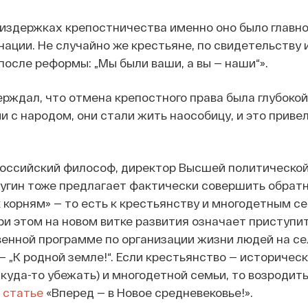
 издержках крепостничества именно оно было главн
нации. Не случайно же крестьяне, по свидетельству
после реформы: „Мы были ваши, а вы — наши“».
ерждал, что отмена крепостного права была глубокой
и с народом, они стали жить наособицу, и это приве
оссийский философ, директор Высшей политической
угин тоже предлагает фактически совершить обрат
к корням» — то есть к крестьянству и многодетным с
при этом на новом витке развития означает приступ
венной программе по организации жизни людей на сел
— „К родной земле!“. Если крестьянство — историчес
куда-то убежать) и многодетной семьи, то возродить
 статье
«Вперед — в Новое средневековье!».