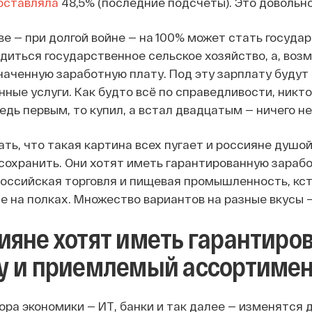
оставляла
48,5% (последние подсчеты). Это довольно
ве — при долгой войне — на 100% может стать госуд
диться государственное сельское хозяйство, а, возм
наченную заработную плату. Под эту зарплату будут
ные услуги. Как будто всё по справедливости, никто
едь первым, то купил, а встал двадцатым — ничего н
ать, что такая картина всех пугает и россияне душо
сохранить. Они хотят иметь гарантированную зараб
Российская торговля и пищевая промышленность, кс
е на полках. Множество вариантов на разные вкусы —
ияне хотят иметь гарантир
у и приемлемый ассортимен
ора экономики — ИТ, банки и так далее — изменятся 