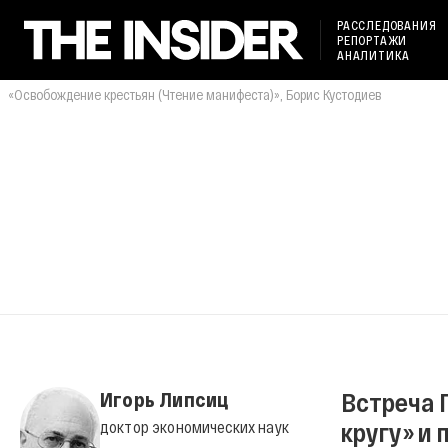
РАССЛЕДОВАНИЯ
РЕПОРТАЖИ
АНАЛИТИКА
«Освобождение крестьян (Чтение манифеста)», Борис Кустодиев
Встреча 
Игорь Липсиц
кругу» и
доктор экономических наук