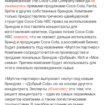
Американская The Coca-Cola Company никогда
не
занималась
прямыми продажами Coca-Cola, Fanta,
Sprite и других собственных брендов. Компания
только предоставляла греческо-швейцарской
структуре Coca-Cola HBC право на использование
брендов и поставляла концентраты для
изготовления напитков. Однако позже Coca-Cola
HBC
заявила
, что не сможет дальше использовать
бренд и продукцию Coca-Cola, а российский бизнес
будет развивать под названием «Мултон партнерс».
Компания сосредоточится на производстве и
продаже локальных брендов «Добрый», Rich и «Моя
семья». Причем компания будет использовать для
этого локально произведенное сырье.
«Мултон партнерс» выпускает «колу» под новым
брендом — «Добрый Cola», но на основе другого
концентрата. Эксперты
объясняют
это тем, что
рецепт концентрата — один из самых охраняемых
секретов компании, а также логистическими
трудностями. В декабре источник на рынке