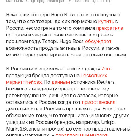
Магазины Mango продолжают работу во многих крупных ТЦ
Немецкий концерн Hugo Boss тоже столкнулся с
тем, что его товары до сих пор можно
купить
в
России, несмотря на то что компания
прекратила
продажи и закрыла свои магазины в стране в
прошлом году. Теперь Hugo Boss
обсуждает
возможность продать активы в России, а также
может переориентироваться на оптовые поставки.
В России все еще можно найти одежду
Zara
:
продукция бренда доступна на
нескольких
маркетплейсах
. По
данным
источника Reuters,
близкого к владельцу бренда — испанскому
ретейлеру Inditex, речь идет о запасах, которые
оставались в России, когда тот
приостановил
деятельность в России в прошлом году. Еще одно
объяснение тому, что товары Zara (и многих других
ушедших из России брендов, например, Uniqlo,
Marks&Spencer и прочих) до сих пор представлены в
онлайн-магазинах, —
параллельный импорт
.