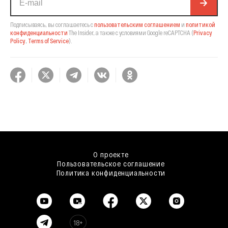
Подписываясь, вы соглашаетесь с
пользовательским соглашением
и
политикой
конфиденциальности
The Insider,
а также с условиями Google reCAPTCHA
(
Privacy
Policy
,
Terms of Service
).
О проекте
Пользовательское соглашение
Политика конфиденциальности
18+