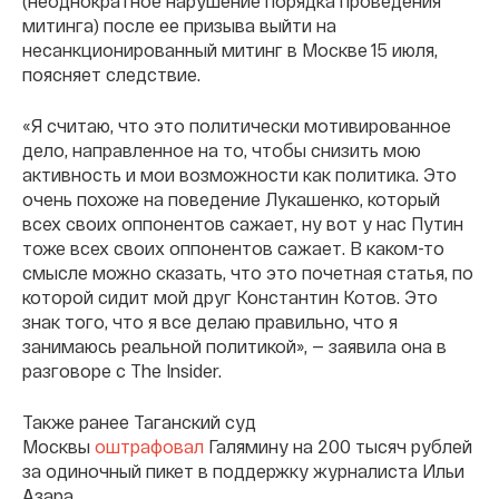
(неоднократное нарушение порядка проведения
митинга) после ее призыва выйти на
несанкционированный митинг в Москве 15 июля,
поясняет следствие.
«Я считаю, что это политически мотивированное
дело, направленное на то, чтобы снизить мою
активность и мои возможности как политика. Это
очень похоже на поведение Лукашенко, который
всех своих оппонентов сажает, ну вот у нас Путин
тоже всех своих оппонентов сажает. В каком-то
смысле можно сказать, что это почетная статья, по
которой сидит мой друг Константин Котов. Это
знак того, что я все делаю правильно, что я
занимаюсь реальной политикой», — заявила она в
разговоре с The Insider.
Также ранее Таганский суд
Москвы
оштрафовал
Галямину на 200 тысяч рублей
за одиночный пикет в поддержку журналиста Ильи
Азара.