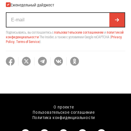
Еженедельный дайджест
Подписываясь, вы соглашаетесь с
пользовательским соглашением
и
политикой
конфиденциальности
The Insider,
а также с условиями Google reCAPTCHA
(
Privacy
Policy
,
Terms of Service
).
О проекте
Пользовательское соглашение
Политика конфиденциальности