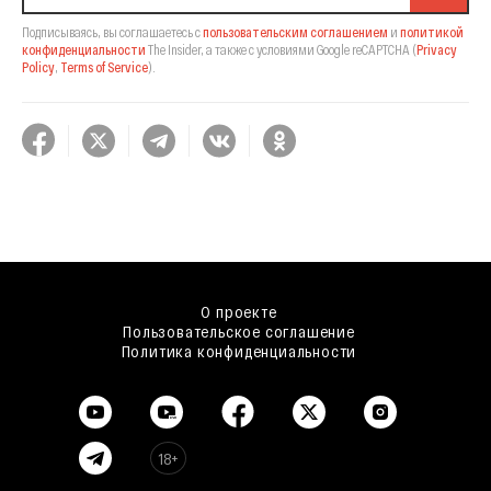
Подписываясь, вы соглашаетесь с
пользовательским соглашением
и
политикой
конфиденциальности
The Insider,
а также с условиями Google reCAPTCHA
(
Privacy
Policy
,
Terms of Service
).
О проекте
Пользовательское соглашение
Политика конфиденциальности
18+