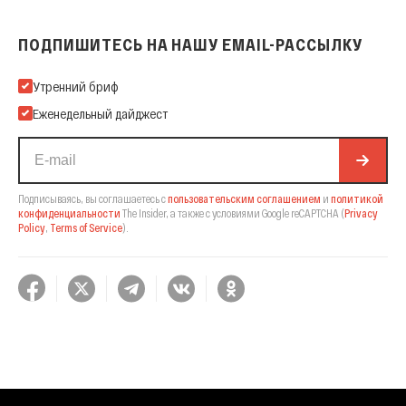
ПОДПИШИТЕСЬ НА НАШУ EMAIL-РАССЫЛКУ
Подпишитесь на нашу Email-рассылку
Утренний бриф
Еженедельный дайджест
Подписываясь, вы соглашаетесь с
пользовательским соглашением
и
политикой
конфиденциальности
The Insider,
а также с условиями Google reCAPTCHA
(
Privacy
Policy
,
Terms of Service
).