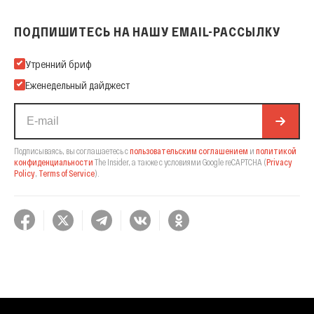
ПОДПИШИТЕСЬ НА НАШУ EMAIL-РАССЫЛКУ
Подпишитесь на нашу Email-рассылку
Утренний бриф
Еженедельный дайджест
Подписываясь, вы соглашаетесь с
пользовательским соглашением
и
политикой
конфиденциальности
The Insider,
а также с условиями Google reCAPTCHA
(
Privacy
Policy
,
Terms of Service
).