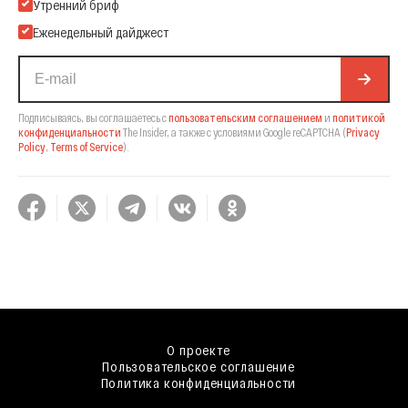
Подпишитесь на нашу Email-рассылку
Утренний бриф
Еженедельный дайджест
Подписываясь, вы соглашаетесь с
пользовательским соглашением
и
политикой
конфиденциальности
The Insider,
а также с условиями Google reCAPTCHA
(
Privacy
Policy
,
Terms of Service
).
О проекте
Пользовательское соглашение
Политика конфиденциальности