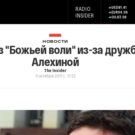
USD
81.41
RADIO
EUR
94.06
INSIDER
OIL
83.08
НОВОСТИ
з "Божьей воли" из-за друж
Алехиной
The Insider
3 октября 2017 г., 17:22