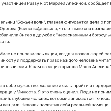
с участницей Pussy Riot Марией Алехиной, сообщает
ельниц "Божьей воли", главная фигурантка дела о по
дегова (Есипенко),заявила, что отныне она возглавл
обвинила Энтео в дружбе с "нераскаянными богохуль
вете.
 Миле не понравилась акция, когда я позвал людей с
Минюсту и поддержать право каждого человека чита
 чиновниками. К нам на акцию пришла Маша Алехина",
 в себе мужество, желание и силы прийти и поддер
сердца у Минюста. Я это очень оценил. Люди не поним
ший, глубокий человек, который занимается теперь,
и вещами. Человек посвятил себя реальной помощи
веровала в Бога", — сказал Цорионов.