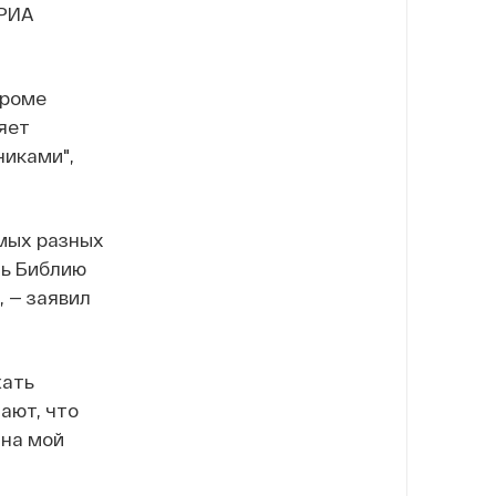
 РИА
громе
яет
никами",
амых разных
ть Библию
 — заявил
жать
ают, что
 на мой