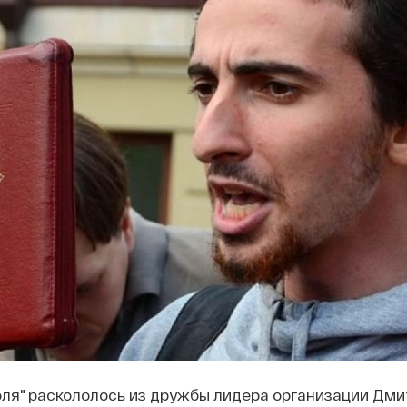
ля" раскололось из дружбы лидера организации Дм