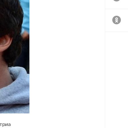
итриа