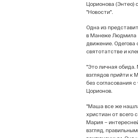
Цорионова (Энтео) 
"Новости".
Одна из представит
в Манеже Людмила О
движение. Одегова 
святотатстве и кле
"Это личная обида.
взглядов прийти к 
без согласования с
Цорионов.
"Маша все же нашла
христиан от всего 
Мария – интересней
взгляд, правильным
заключенным. Она у